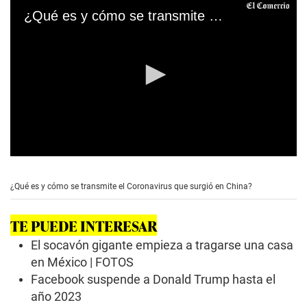
¿Qué es y cómo se transmite el Coronavirus que surgió en China?
0
s
e
¿Qué es y cómo se transmite el Coronavirus que surgió en China?
c
o
n
TE PUEDE INTERESAR
d
s
El socavón gigante empieza a tragarse una casa
o
f
en México | FOTOS
0
Facebook suspende a Donald Trump hasta el
s
e
año 2023
c