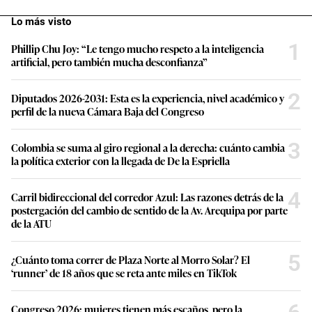
Lo más visto
1
Phillip Chu Joy: “Le tengo mucho respeto a la inteligencia
artificial, pero también mucha desconfianza”
2
Diputados 2026-2031: Esta es la experiencia, nivel académico y
perfil de la nueva Cámara Baja del Congreso
3
Colombia se suma al giro regional a la derecha: cuánto cambia
la política exterior con la llegada de De la Espriella
4
Carril bidireccional del corredor Azul: Las razones detrás de la
postergación del cambio de sentido de la Av. Arequipa por parte
de la ATU
5
¿Cuánto toma correr de Plaza Norte al Morro Solar? El
‘runner’ de 18 años que se reta ante miles en TikTok
Congreso 2026: mujeres tienen más escaños, pero la