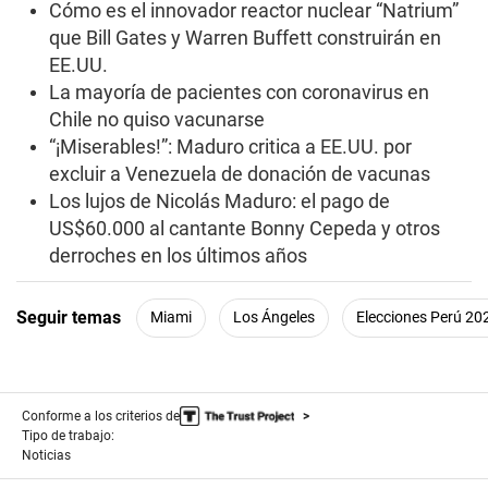
Cómo es el innovador reactor nuclear “Natrium”
o
n
que Bill Gates y Warren Buffett construirán en
d
EE.UU.
s
La mayoría de pacientes con coronavirus en
Chile no quiso vacunarse
“¡Miserables!”: Maduro critica a EE.UU. por
excluir a Venezuela de donación de vacunas
Los lujos de Nicolás Maduro: el pago de
US$60.000 al cantante Bonny Cepeda y otros
derroches en los últimos años
Seguir temas
Miami
Los Ángeles
Elecciones Perú 20
Conforme a los criterios de
Tipo de trabajo:
Noticias