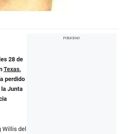
les 28 de
en
Texas
,
ía perdido
 la Junta
cia
Willis del