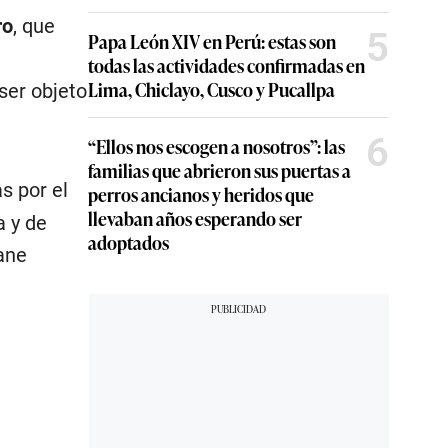
ro
, que
5
Papa León XIV en Perú: estas son
todas las actividades confirmadas en
Lima, Chiclayo, Cusco y Pucallpa
ser objeto
6
“Ellos nos escogen a nosotros”: las
familias que abrieron sus puertas a
s por el
perros ancianos y heridos que
llevaban años esperando ser
a y de
adoptados
ane