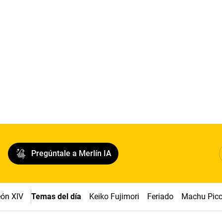
Pregúntale a Merlín IA
ón XIV
Temas del día
Keiko Fujimori
Feriado
Machu Pic