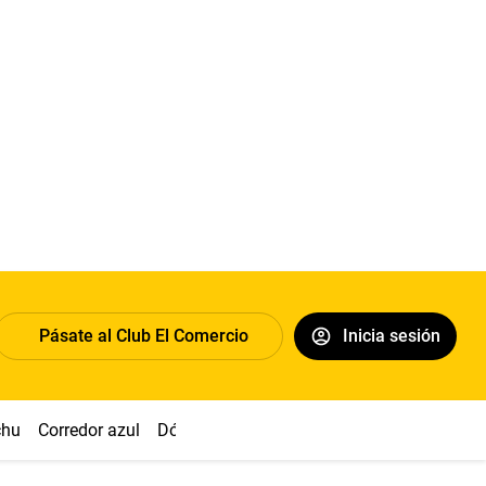
Pásate al Club El Comercio
Inicia sesión
chu
Corredor azul
Dólar
Congreso
Nasca
Acuña
Toled