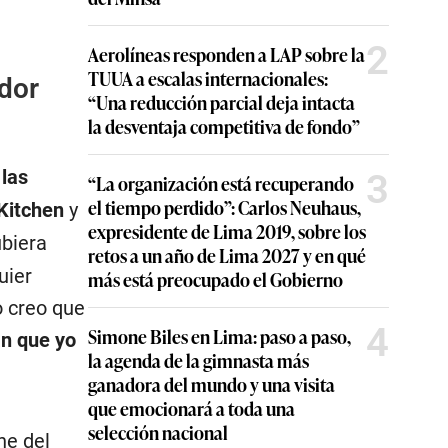
2
Aerolíneas responden a LAP sobre la
TUUA a escalas internacionales:
ador
“Una reducción parcial deja intacta
la desventaja competitiva de fondo”
las
3
“La organización está recuperando
el tiempo perdido”: Carlos Neuhaus,
Kitchen
y
expresidente de Lima 2019, sobre los
ubiera
retos a un año de Lima 2027 y en qué
uier
más está preocupado el Gobierno
o creo que
4
Simone Biles en Lima: paso a paso,
n que yo
la agenda de la gimnasta más
ganadora del mundo y una visita
que emocionará a toda una
selección nacional
he del