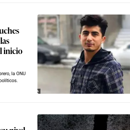
cuches
las
 inicio
brero, la ONU
olíticos.
su nivel