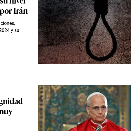
por Irán
uciones,
 2024 y su
ignidad
 muy