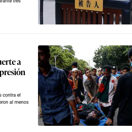
rante tres
erte a
epresión
 contra el
ieron al menos