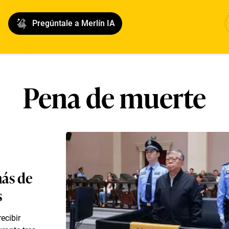
Pregúntale a Merlín IA
Pena de muerte
más de
s
ecibir