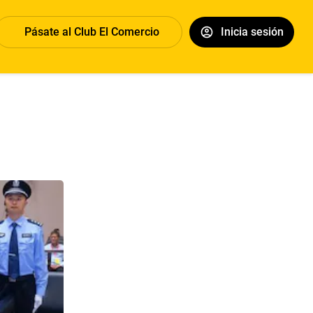
Pásate al Club El Comercio
Inicia sesión