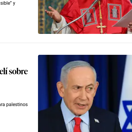
sible” y
elí sobre
ara palestinos