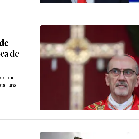
 de
dea de
rte por
ta’, una