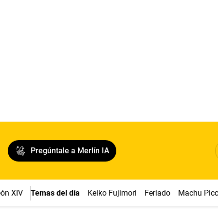
Pregúntale a Merlín IA
ón XIV
Temas del día
Keiko Fujimori
Feriado
Machu Pic