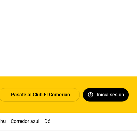
Pásate al Club El Comercio
Inicia sesión
chu
Corredor azul
Dólar
Congreso
Nasca
Acuña
Toled