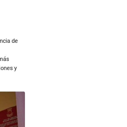
ncia de
 más
iones y