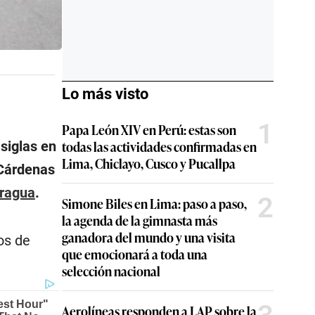
Lo más visto
1
Papa León XIV en Perú: estas son
todas las actividades confirmadas en
siglas en
Lima, Chiclayo, Cusco y Pucallpa
 Cárdenas
Aragua
.
2
Simone Biles en Lima: paso a paso,
la agenda de la gimnasta más
ganadora del mundo y una visita
os de
que emocionará a toda una
selección nacional
Aerolíneas responden a LAP sobre la