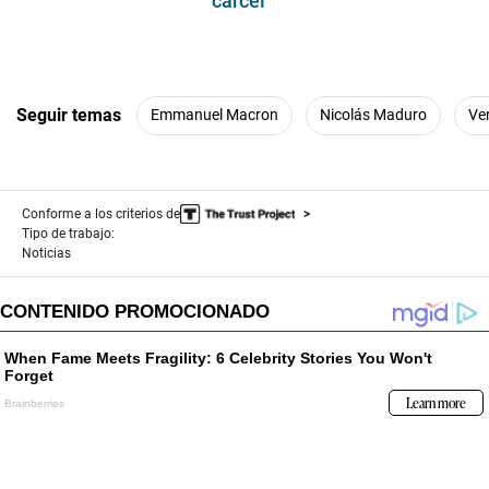
cárcel
Seguir temas
Emmanuel Macron
Nicolás Maduro
Ve
Conforme a los criterios de
Tipo de trabajo:
Noticias