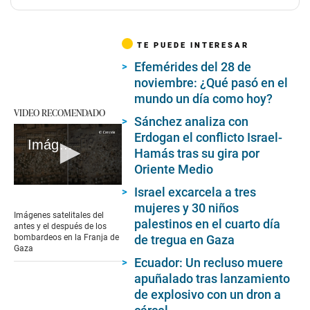
TE PUEDE INTERESAR
Efemérides del 28 de
noviembre: ¿Qué pasó en el
mundo un día como hoy?
VIDEO RECOMENDADO
Sánchez analiza con
Erdogan el conflicto Israel-
Imágenes satelitales del antes y el después de los bombardeos en la Franja de Gaza
Hamás tras su gira por
Oriente Medio
0
Israel excarcela a tres
seconds
mujeres y 30 niños
of
Imágenes satelitales del
palestinos en el cuarto día
1
antes y el después de los
minute,
de tregua en Gaza
bombardeos en la Franja de
15
Gaza
seconds
Ecuador: Un recluso muere
apuñalado tras lanzamiento
de explosivo con un dron a