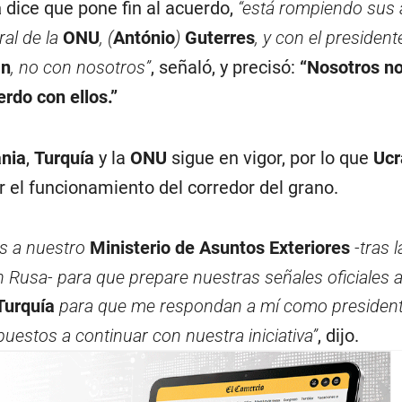
a
dice que pone fin al acuerdo,
“está rompiendo sus
ral de la
ONU
, (
António
)
Guterres
, y con el president
an
, no con nosotros”
, señaló, y precisó:
“Nosotros n
rdo con ellos.”
nia
,
Turquía
y la
ONU
sigue en vigor, por lo que
Ucr
 el funcionamiento del corredor del grano.
s a nuestro
Ministerio de Asuntos Exteriores
-tras 
ón Rusa- para que prepare nuestras señales oficiales a
Turquía
para que me respondan a mí como presiden
uestos a continuar con nuestra iniciativa”
, dijo.