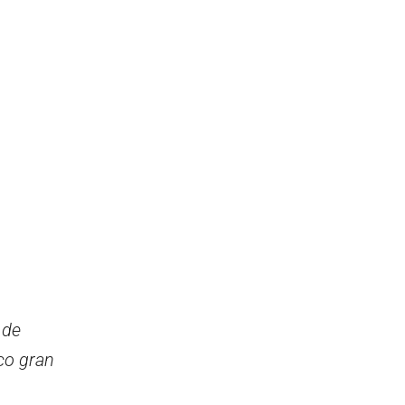
 de
ico gran