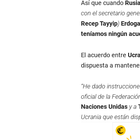
Así que cuando
Rusi
con el secretario gene
Recep Tayyip
)
Erdog
teníamos ningún acue
El acuerdo entre
Ucra
dispuesta a mantener
“He dado instruccione
oficial de la Federaci
Naciones Unidas
y a
Ucrania que están disp