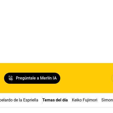
Pregúntale a Merlín IA
belardo de la Espriella
Temas del día
Keiko Fujimori
Simon 