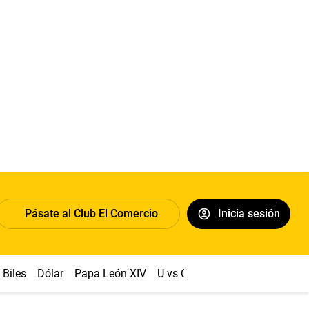
Pásate al Club El Comercio
Inicia sesión
Biles
Dólar
Papa León XIV
U vs Cristal
Congreso
Mach