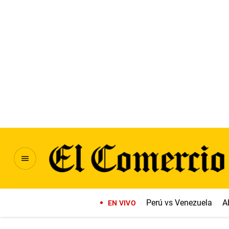
Perú vs Venezuela
A
EN VIVO