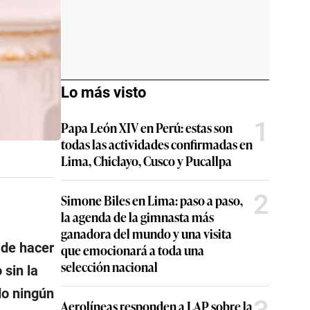
Lo más visto
1
Papa León XIV en Perú: estas son
todas las actividades confirmadas en
Lima, Chiclayo, Cusco y Pucallpa
2
Simone Biles en Lima: paso a paso,
la agenda de la gimnasta más
ganadora del mundo y una visita
 de hacer
que emocionará a toda una
selección nacional
 sin la
do ningún
Aerolíneas responden a LAP sobre la