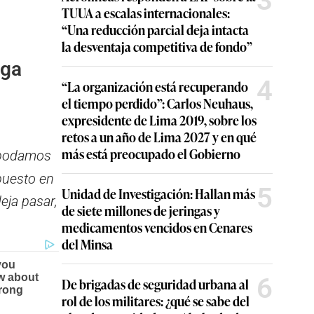
3
TUUA a escalas internacionales:
“Una reducción parcial deja intacta
la desventaja competitiva de fondo”
ega
4
“La organización está recuperando
el tiempo perdido”: Carlos Neuhaus,
expresidente de Lima 2019, sobre los
retos a un año de Lima 2027 y en qué
más está preocupado el Gobierno
e podamos
puesto en
5
Unidad de Investigación: Hallan más
eja pasar,
de siete millones de jeringas y
medicamentos vencidos en Cenares
del Minsa
6
De brigadas de seguridad urbana al
rol de los militares: ¿qué se sabe del