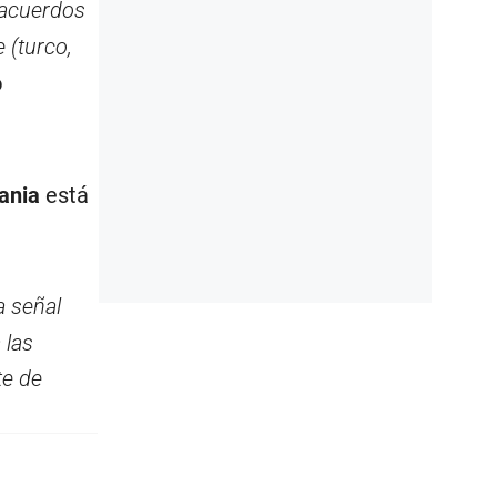
 acuerdos
e (turco,
o
ania
está
la señal
 las
te de