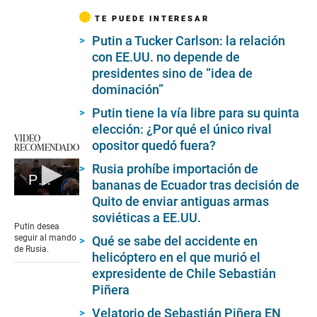
TE PUEDE INTERESAR
Putin a Tucker Carlson: la relación
con EE.UU. no depende de
presidentes sino de “idea de
dominación”
Putin tiene la vía libre para su quinta
elección: ¿Por qué el único rival
VIDEO
opositor quedó fuera?
RECOMENDADO
Rusia prohíbe importación de
Putin desea seguir al mando de Rusia
bananas de Ecuador tras decisión de
0
Quito de enviar antiguas armas
seconds
soviéticas a EE.UU.
of
Putin desea
1
seguir al mando
Qué se sabe del accidente en
minute,
de Rusia.
helicóptero en el que murió el
25
seconds
expresidente de Chile Sebastián
Piñera
Velatorio de Sebastián Piñera EN