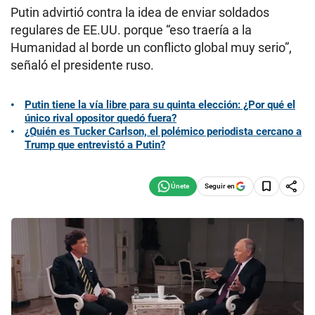
Putin advirtió contra la idea de enviar soldados
regulares de EE.UU. porque “eso traería a la
Humanidad al borde un conflicto global muy serio”,
señaló el presidente ruso.
Putin tiene la vía libre para su quinta elección: ¿Por qué el
único rival opositor quedó fuera?
¿Quién es Tucker Carlson, el polémico periodista cercano a
Trump que entrevistó a Putin?
Seguir en