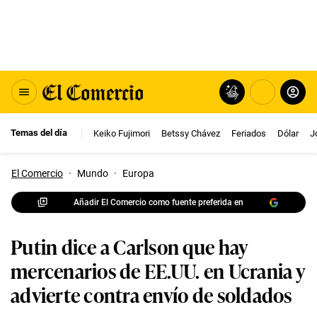
Temas del día
Keiko Fujimori
Betssy Chávez
Feriados
Dólar
J
El Comercio
·
Mundo
·
Europa
Añadir El Comercio como fuente preferida en
Putin dice a Carlson que hay
mercenarios de EE.UU. en Ucrania y
advierte contra envío de soldados