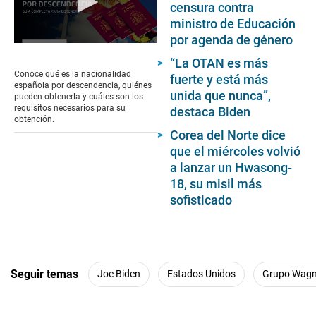
censura contra
ministro de Educación
por agenda de género
0
seconds
“La OTAN es más
of
Conoce qué es la nacionalidad
fuerte y está más
3
española por descendencia, quiénes
minutes,
unida que nunca”,
pueden obtenerla y cuáles son los
51
requisitos necesarios para su
destaca Biden
seconds
obtención.
Corea del Norte dice
que el miércoles volvió
a lanzar un Hwasong-
18, su misil más
sofisticado
Seguir temas
Joe Biden
Estados Unidos
Grupo Wagn