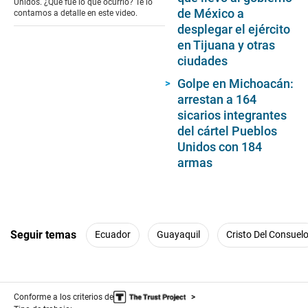
Unidos. ¿Qué fue lo que ocurrió? Te lo
de México a
contamos a detalle en este video.
desplegar el ejército
en Tijuana y otras
ciudades
Golpe en Michoacán:
arrestan a 164
sicarios integrantes
del cártel Pueblos
Unidos con 184
armas
Seguir temas
Ecuador
Guayaquil
Cristo Del Consuel
Conforme a los criterios de