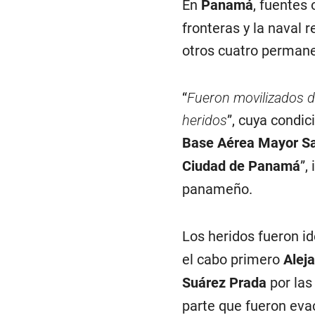
En
Panamá
, fuentes 
fronteras y la naval 
otros cuatro permanec
“
Fueron movilizados do
heridos
”, cuya condic
Base Aérea Mayor Sa
Ciudad de Panamá
”,
panameño.
Los heridos fueron i
el cabo primero
Aleja
Suárez Prada
por las
parte que fueron eva