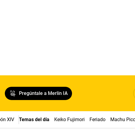
Pregúntale a Merlín IA
ón XIV
Temas del día
Keiko Fujimori
Feriado
Machu Pic