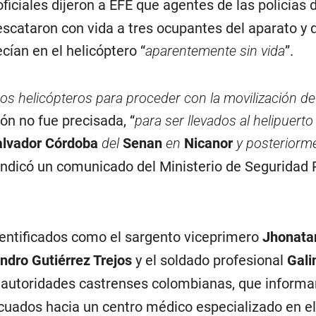
oficiales dijeron a EFE que agentes de las policías 
rescataron con vida a tres ocupantes del aparato y 
ían en el helicóptero “
aparentemente sin vida
”.
s helicópteros para proceder con la movilización de
ión no fue precisada, “
para ser llevados al helipuerto
lvador Córdoba
del
Senan
en
Nicanor
y posteriorme
 indicó un comunicado del Ministerio de Seguridad 
dentificados como el sargento viceprimero
Jhonatan
ndro Gutiérrez Trejos
y el soldado profesional
Gali
 autoridades castrenses colombianas, que informa
cuados hacia un centro médico especializado en el