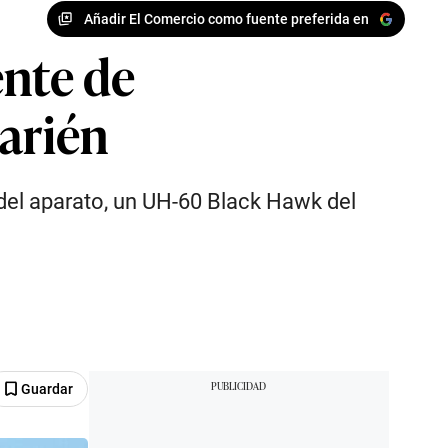
Añadir El Comercio como fuente preferida en
ente de
Darién
del aparato, un UH-60 Black Hawk del
Guardar