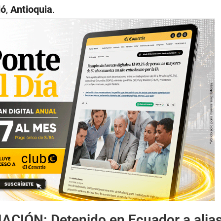
dó
,
Antioquia
.
MACIÓN:
Detenido en Ecuador a alias