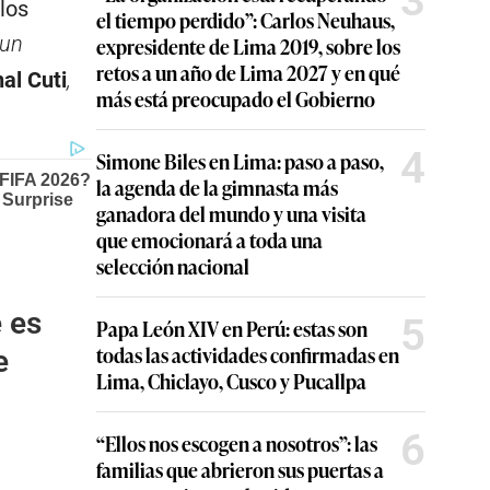
3
los
el tiempo perdido”: Carlos Neuhaus,
 un
expresidente de Lima 2019, sobre los
retos a un año de Lima 2027 y en qué
al Cuti
,
más está preocupado el Gobierno
4
Simone Biles en Lima: paso a paso,
la agenda de la gimnasta más
ganadora del mundo y una visita
que emocionará a toda una
selección nacional
 es
5
Papa León XIV en Perú: estas son
todas las actividades confirmadas en
e
Lima, Chiclayo, Cusco y Pucallpa
6
“Ellos nos escogen a nosotros”: las
familias que abrieron sus puertas a