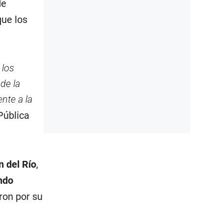
de
que los
 los
 de la
nte a la
Pública
 del Río
,
ndo
ron por su