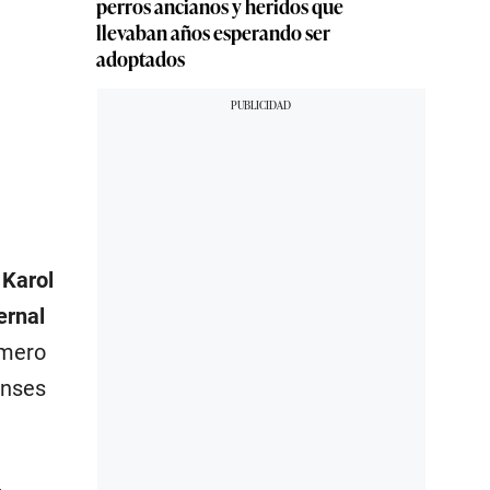
perros ancianos y heridos que
llevaban años esperando ser
adoptados
r
Karol
ernal
imero
enses