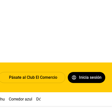
Pásate al Club El Comercio
Inicia sesión
chu
Corredor azul
Dólar
Congreso
Nasca
Acuña
Toled