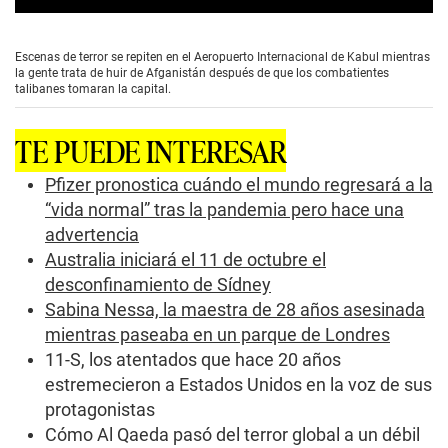
0
s
e
Escenas de terror se repiten en el Aeropuerto Internacional de Kabul mientras
c
la gente trata de huir de Afganistán después de que los combatientes
o
talibanes tomaran la capital.
n
d
s
TE PUEDE INTERESAR
o
f
0
Pfizer pronostica cuándo el mundo regresará a la
s
“vida normal” tras la pandemia pero hace una
e
c
advertencia
o
Australia iniciará el 11 de octubre el
n
d
desconfinamiento de Sídney
s
Sabina Nessa, la maestra de 28 años asesinada
mientras paseaba en un parque de Londres
11-S, los atentados que hace 20 años
estremecieron a Estados Unidos en la voz de sus
protagonistas
Cómo Al Qaeda pasó del terror global a un débil