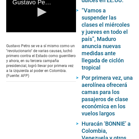
dulces en EE.UU.
Gustavo Petro: El rebelde moderado que llevó a la izquierda al poder en Colombia
“Vamos a
suspender las
clases el miércoles
y jueves en todo el
0
país”, Maduro
seconds
of
anuncia nuevas
Gustavo Petro se ve a sí mismo como un
0
"revolucionario" de varias causas, luchó
medidas ante
seconds
primero contra el Estado como guerrillero
llegada de ciclón
y ahora, en su tercera campaña
presidencial, logró llevar por primera vez
tropical
a la izquierda al poder en Colombia.
(Fuente: AFP)
Por primera vez, una
aerolínea ofrecerá
camas para los
pasajeros de clase
económica en los
vuelos largos
Huracán ‘BONNIE’ a
Colombia,
Venezuela y otros