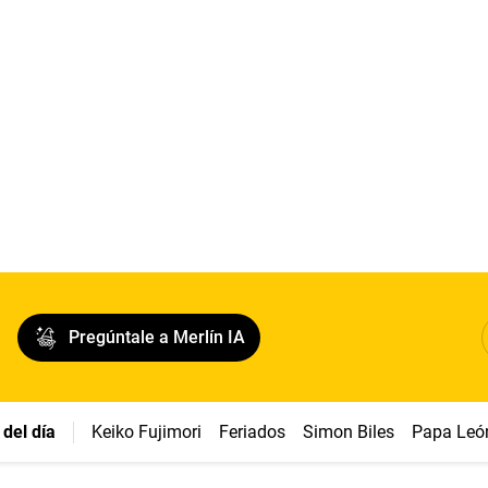
Pregúntale a Merlín IA
del día
Keiko Fujimori
Feriados
Simon Biles
Papa Leó