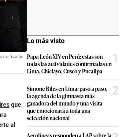
Lo más visto
1
Papa León XIV en Perú: estas son
sada en Buenos
todas las actividades confirmadas en
Lima, Chiclayo, Cusco y Pucallpa
2
Simone Biles en Lima: paso a paso,
la agenda de la gimnasta más
ganadora del mundo y una visita
ires
que
que emocionará a toda una
ara
selección nacional
rte al
Aerolíneas responden a LAP sobre la