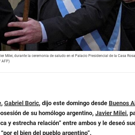
vier Milei, durante la ceremonia de saludo en el Palacio Presidencial de la Casa Ro
/ AFP)
e
,
Gabriel Boric
, dijo este domingo desde
Buenos A
posesión de su homólogo argentino,
Javier Milei
, p
ica y estrecha relación
” entre ambos y le deseó sue
 “
por el bien del pueblo argentino
”.