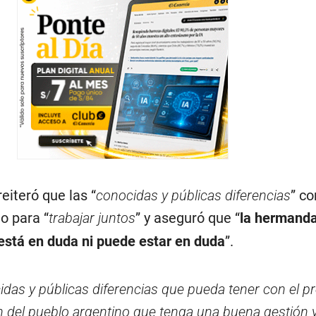
reiteró que las “
conocidas y públicas diferencias
” co
o para “
trabajar juntos
” y aseguró que “
la hermand
está en duda ni puede estar en duda
”.
idas y públicas diferencias que pueda tener con el p
en del pueblo argentino que tenga una buena gestión y