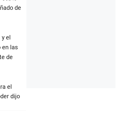
añado de
 y el
 en las
te de
ra el
der dijo