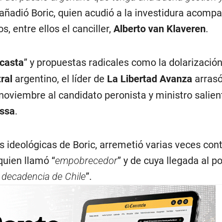
 añadió Boric, quien acudió a la investidura acomp
s, entre ellos el canciller,
Alberto van Klaveren
.
icasta
” y propuestas radicales como la dolarización
ral
argentino, el líder de
La Libertad Avanza
arrasó
noviembre al candidato peronista y ministro salien
ssa
.
as ideológicas de Boric, arremetió varias veces cont
 quien llamó “
empobrecedor
” y de cuya llegada al po
la decadencia de Chile
”.