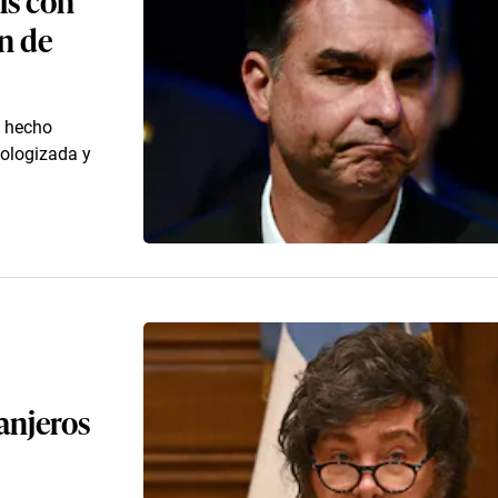
ón de
n hecho
deologizada y
ranjeros