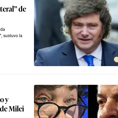
teral” de
ida
”, sustuvo la
o y
 de Milei