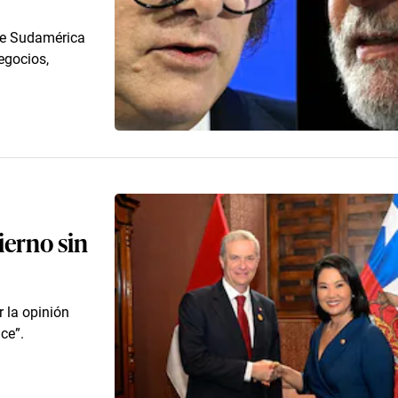
de Sudamérica
egocios,
ierno sin
r la opinión
ce”.