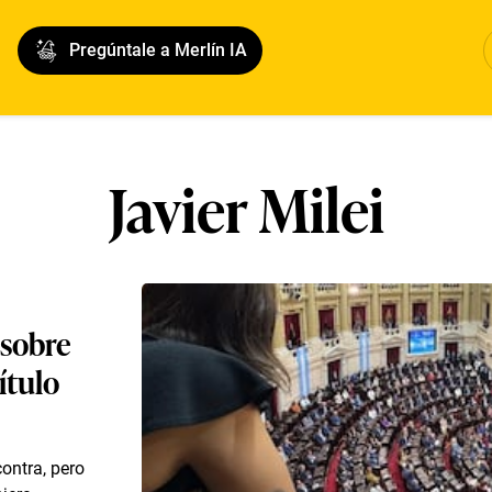
Pregúntale a Merlín IA
Javier Milei
 sobre
ítulo
contra, pero