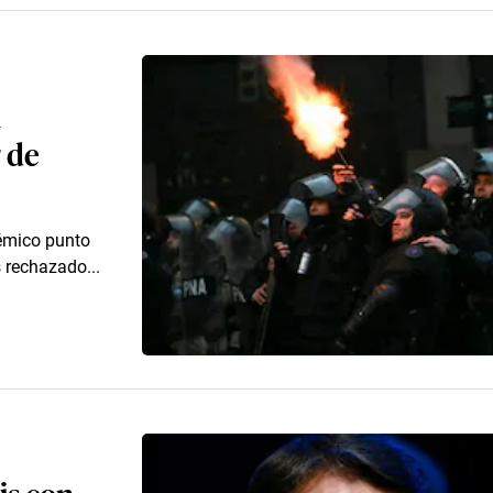
n
r de
lémico punto
s rechazado...
is con