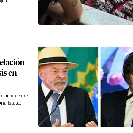
jera.
relación
sis en
relación entre
nalistas...