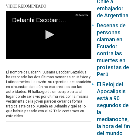
Chile a
VIDEO RECOMENDADO
embajador
de Argentina
Debanhi Escobar: la cronología de la misteriosa desaparición de la joven mexicana
Decenas de
personas
claman en
Ecuador
contra las
muertes en
0
seconds
protestas de
of
El nombre de Debanhi Susana Escobar Bazaldua
Perú
0
ha resonado las dos últimas semanas en México y
seconds
Latinoamérica. La razón: su repentina desaparición
El Reloj del
en circunstancias aún no esclarecidas por las
Apocalipsis
autoridades. El hallazgo de un cuerpo cerca al
lugar donde se le vio por última vez con la misma
está a 90
vestimenta de la joven parecer cerrar de forma
segundos de
trágica este caso. ¿Quién es Debanhi y qué es lo
la
que habría pasado con ella? Te lo contamos en
este video.
medianoche,
la hora del fin
del mundo