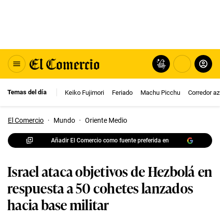
Temas del día
Keiko Fujimori
Feriado
Machu Picchu
Corredor az
El Comercio
·
Mundo
·
Oriente Medio
Añadir El Comercio como fuente preferida en
Israel ataca objetivos de Hezbolá en
respuesta a 50 cohetes lanzados
hacia base militar