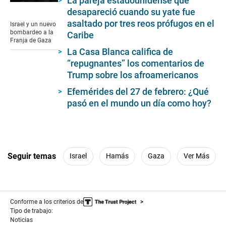
La pareja estadounidense que
0
desapareció cuando su yate fue
seconds
of
asaltado por tres reos prófugos en el
Israel y un nuevo
1
bombardeo a la
Caribe
minute,
Franja de Gaza
59
La Casa Blanca califica de
seconds
“repugnantes” los comentarios de
Trump sobre los afroamericanos
Efemérides del 27 de febrero: ¿Qué
pasó en el mundo un día como hoy?
Seguir temas
Israel
Hamás
Gaza
Ver Más
Conforme a los criterios de
Tipo de trabajo:
Noticias