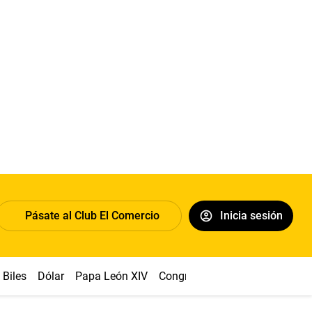
Pásate al Club El Comercio
Inicia sesión
Biles
Dólar
Papa León XIV
Congreso
Machu Picchu
Ab