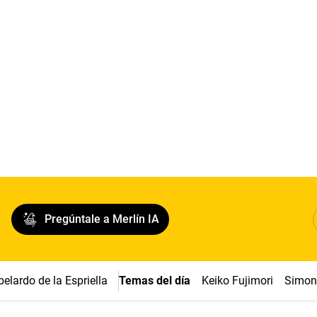
Pregúntale a Merlín IA
belardo de la Espriella
Temas del día
Keiko Fujimori
Simon 