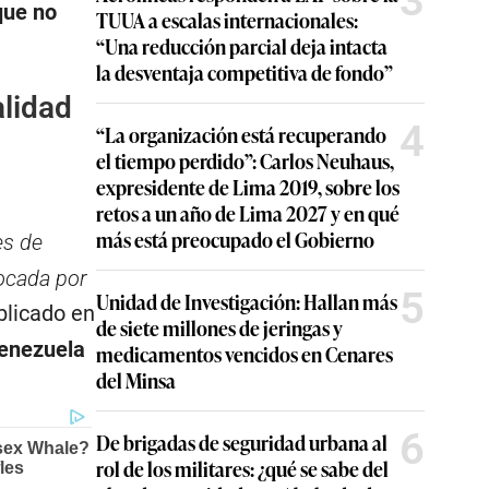
3
que no
TUUA a escalas internacionales:
“Una reducción parcial deja intacta
la desventaja competitiva de fondo”
alidad
4
“La organización está recuperando
el tiempo perdido”: Carlos Neuhaus,
expresidente de Lima 2019, sobre los
retos a un año de Lima 2027 y en qué
más está preocupado el Gobierno
es de
vocada por
5
Unidad de Investigación: Hallan más
blicado en
de siete millones de jeringas y
enezuela
medicamentos vencidos en Cenares
del Minsa
6
De brigadas de seguridad urbana al
rol de los militares: ¿qué se sabe del