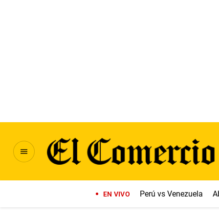
Perú vs Venezuela
A
EN VIVO