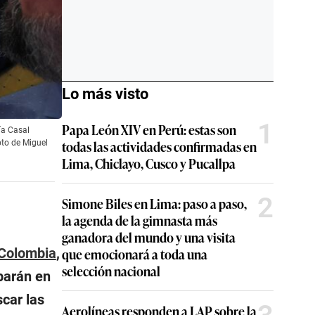
Lo más visto
1
Papa León XIV en Perú: estas son
ía Casal
todas las actividades confirmadas en
oto de Miguel
Lima, Chiclayo, Cusco y Pucallpa
2
Simone Biles en Lima: paso a paso,
la agenda de la gimnasta más
ganadora del mundo y una visita
Colombia
,
que emocionará a toda una
selección nacional
parán en
scar las
Aerolíneas responden a LAP sobre la