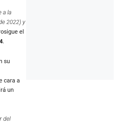
 a la
de 2022) y
prosigue el
4
.
n su
e cara a
irá un
r del