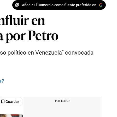
Añadir El Comercio como fuente preferida en
nfluir en
a por Petro
ceso político en Venezuela” convocada
a?
Guardar