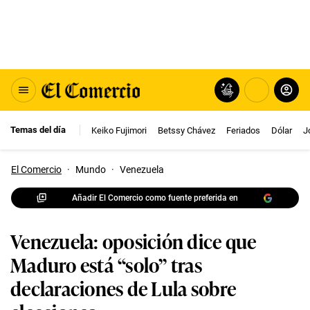
Temas del día
Keiko Fujimori
Betssy Chávez
Feriados
Dólar
J
El Comercio
·
Mundo
·
Venezuela
Añadir El Comercio como fuente preferida en
Venezuela: oposición dice que
Maduro está “solo” tras
declaraciones de Lula sobre