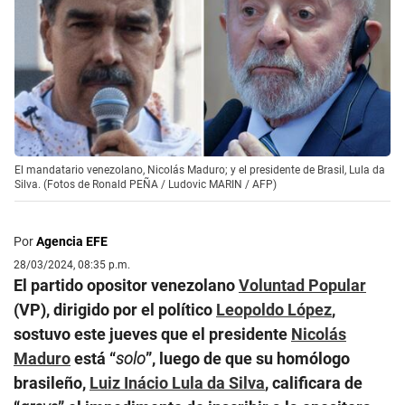
El mandatario venezolano, Nicolás Maduro; y el presidente de Brasil, Lula da
Silva. (Fotos de Ronald PEÑA / Ludovic MARIN / AFP)
Por
Agencia EFE
28/03/2024, 08:35 p.m.
El partido opositor venezolano
Voluntad Popular
(VP), dirigido por el político
Leopoldo López
,
sostuvo este jueves que el presidente
Nicolás
Maduro
está “
solo
”, luego de que su homólogo
brasileño,
Luiz Inácio Lula da Silva
, calificara de