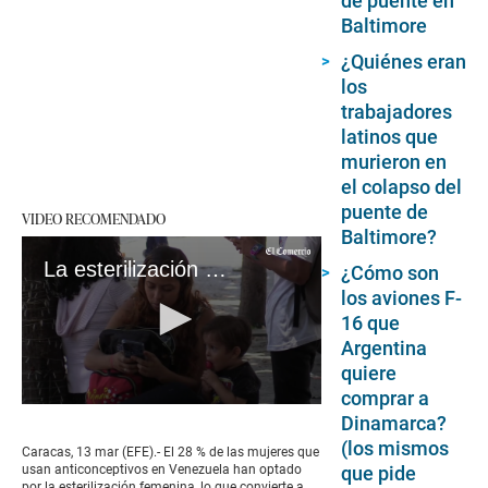
de puente en
Baltimore
¿Quiénes eran
los
trabajadores
latinos que
murieron en
el colapso del
puente de
VIDEO RECOMENDADO
Baltimore?
La esterilización es el anticonceptivo más usado por mujeres en Venezuela
¿Cómo son
los aviones F-
16 que
Argentina
quiere
comprar a
0
Dinamarca?
seconds
(los mismos
of
Caracas, 13 mar (EFE).- El 28 % de las mujeres que
2
que pide
usan anticonceptivos en Venezuela han optado
minutes,
por la esterilización femenina, lo que convierte a