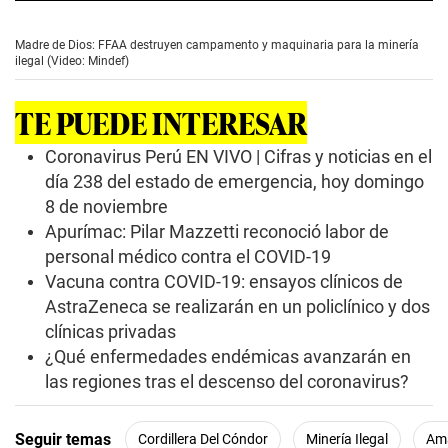
0
s
e
Madre de Dios: FFAA destruyen campamento y maquinaria para la minería
c
ilegal (Video: Mindef)
o
n
d
TE PUEDE INTERESAR
s
o
f
Coronavirus Perú EN VIVO | Cifras y noticias en el
2
día 238 del estado de emergencia, hoy domingo
m
i
8 de noviembre
n
Apurímac: Pilar Mazzetti reconoció labor de
u
t
personal médico contra el COVID-19
e
s
Vacuna contra COVID-19: ensayos clínicos de
,
AstraZeneca se realizarán en un policlínico y dos
2
3
clínicas privadas
s
¿Qué enfermedades endémicas avanzarán en
e
c
las regiones tras el descenso del coronavirus?
o
n
d
Seguir temas
Cordillera Del Cóndor
Minería Ilegal
Am
s