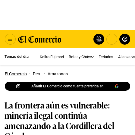
Temas del día
Keiko Fujimori
Betssy Chávez
Feriados
Alianza v
El Comercio
·
Peru
·
Amazonas
Añadir El Comercio como fuente preferida en
La frontera aún es vulnerable:
minería ilegal continúa
amenazando a la Cordillera del