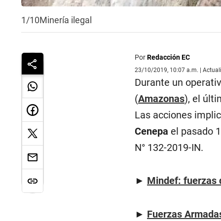
1/10
Minería ilegal
Por
Redacción EC
23/10/2019, 10:07 a.m. | Actua
Durante un operativ
(
Amazonas
), el ú
Las acciones implic
Cenepa
el pasado 1
N° 132-2019-IN.
►
Mindef: fuerzas 
►
Fuerzas Armadas 