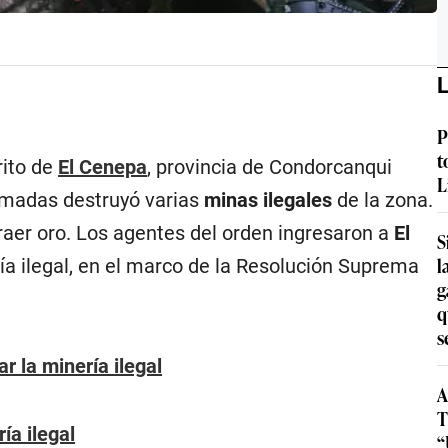
L
P
t
rito de
El Cenepa
, provincia de Condorcanqui
L
rmadas destruyó varias
minas ilegales
de la zona.
raer oro. Los agentes del orden ingresaron a
El
S
l
ría ilegal, en el marco de la Resolución Suprema
g
q
s
 la minería ilegal
A
T
ía ilegal
“