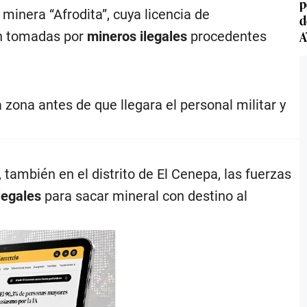
p
inera “Afrodita”, cuya licencia de
d
A
on tomadas por
mineros ilegales
procedentes
zona antes de que llegara el personal militar y
 también en el distrito de El Cenepa, las fuerzas
legales
para sacar mineral con destino al