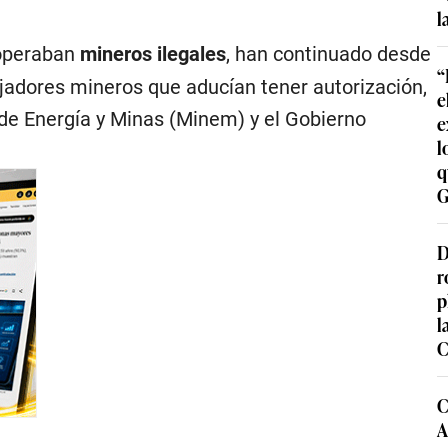
l
 operaban
mineros ilegales
, han continuado desde
“
jadores mineros que aducían tener autorización,
e
 de Energía y Minas (Minem) y el Gobierno
e
l
q
G
D
r
p
l
C
C
A