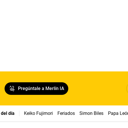
Pregúntale a Merlín IA
del día
Keiko Fujimori
Feriados
Simon Biles
Papa Leó