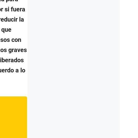
r si fuera
educir la
5 que
esos con
tos graves
liberados
uerdo a lo