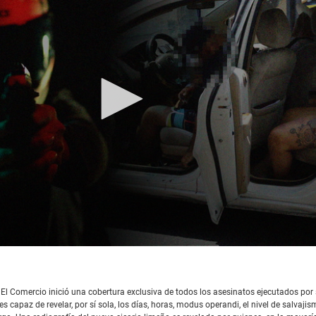
 El Comercio inició una cobertura exclusiva de todos los asesinatos ejecutados por 
 capaz de revelar, por sí sola, los días, horas, modus operandi, el nivel de salvaji