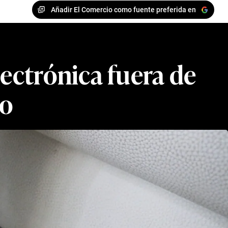
Añadir El Comercio como fuente preferida en
lectrónica fuera de
to