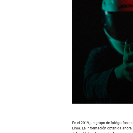
0
seconds
of
12
En el 2019, un grupo de fotógrafos de
minutes,
Lima. La información obtenida ahora es
55