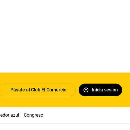
Pásate al Club El Comercio
Inicia sesión
redor azul
Congreso
Nasca
Acuña
Toledo
Sueldo míni