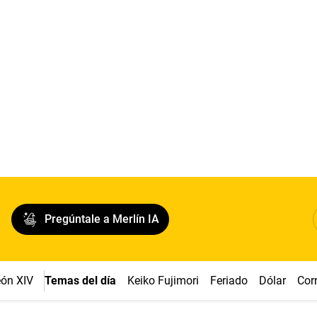
Pregúntale a Merlín IA
ón XIV
Temas del día
Keiko Fujimori
Feriado
Dólar
Cor