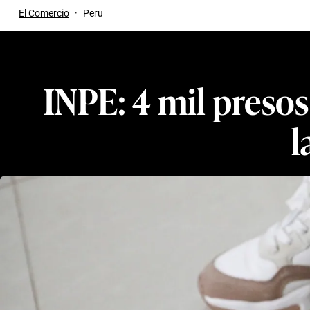
El Comercio
·
Peru
INPE: 4 mil presos
l