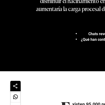
disminuir el hacinamiento en
aumentaría la carga procesal d
Chats rev
¿Qué han cont
xisten 95.000 p