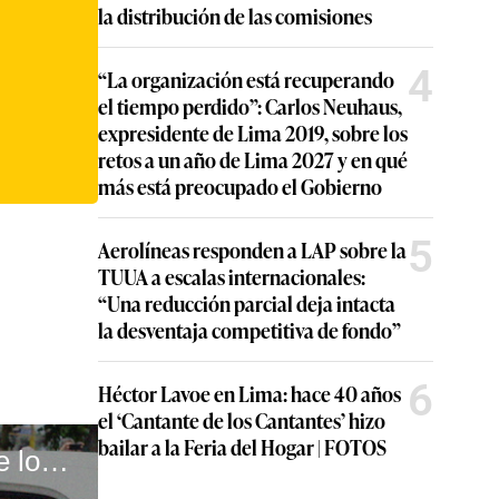
la distribución de las comisiones
4
“La organización está recuperando
el tiempo perdido”: Carlos Neuhaus,
expresidente de Lima 2019, sobre los
retos a un año de Lima 2027 y en qué
más está preocupado el Gobierno
5
Aerolíneas responden a LAP sobre la
TUUA a escalas internacionales:
“Una reducción parcial deja intacta
la desventaja competitiva de fondo”
6
Héctor Lavoe en Lima: hace 40 años
el ‘Cantante de los Cantantes’ hizo
bailar a la Feria del Hogar | FOTOS
El perfil del nuevo sicario limeño: seguimos los pasos de los últimos crímenes por encargo en la capital #VideosEC