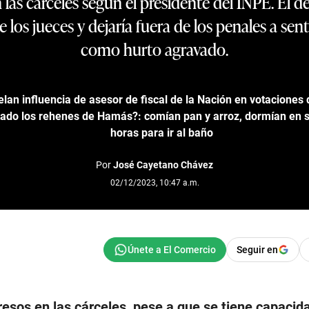
 las cárceles según el presidente del INPE. El 
e los jueces y dejaría fuera de los penales a se
como hurto agravado.
elan influencia de asesor de fiscal de la Nación en votaciones
ado los rehenes de Hamás?: comían pan y arroz, dormían en s
horas para ir al baño
Por
José Cayetano Chávez
02/12/2023, 10:47 a.m.
Seguir en
resos en las cárceles, pese a que se tiene capacid