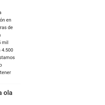
a
ión en
ras de
n
 mil
n 4.500
estamos
o
ntener
a ola