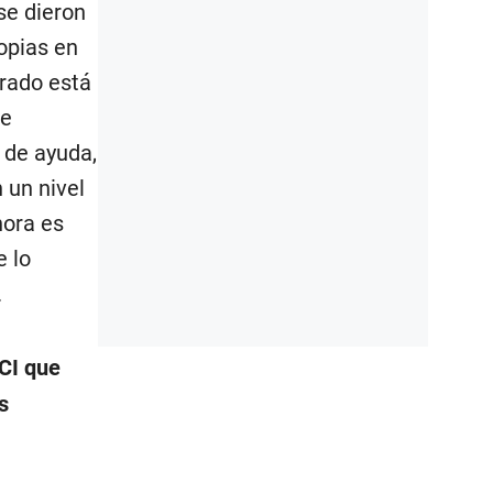
se dieron
opias en
rado está
de
 de ayuda,
 un nivel
hora es
e lo
.
UCI que
s