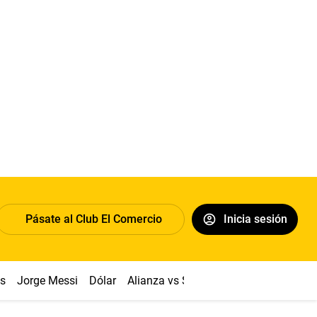
Pásate al Club El Comercio
Inicia sesión
os
Jorge Messi
Dólar
Alianza vs Sport Boys
Papa León XI