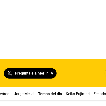
Pregúntale a Merlín IA
cváros
Jorge Messi
Temas del día
Keiko Fujimori
Feriad