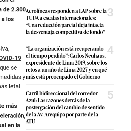
3
a de 2.300
Aerolíneas responden a LAP sobre la
TUUA a escalas internacionales:
 a los
“Una reducción parcial deja intacta
la desventaja competitiva de fondo”
4
“La organización está recuperando
iva,
el tiempo perdido”: Carlos Neuhaus,
OVID-19
expresidente de Lima 2019, sobre los
 que se
retos a un año de Lima 2027 y en qué
más está preocupado el Gobierno
 medidas y
ás letal.
5
Carril bidireccional del corredor
Azul: Las razones detrás de la
rte más
postergación del cambio de sentido
de la Av. Arequipa por parte de la
eleración,
ATU
al en la