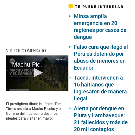
TE PUEDE INTERESAR
Minsa amplía
emergencia en 20
regiones por casos de
dengue
Falso cura que llegó al
VIDEO RECOMENDADO
Perú es detenido por
abuso de menores en
Machu Picchu y el Camino Inca son destinos ideales para visitar en mayo, según diario The Times
Ecuador
Tacna: intervienen a
16 haitianos que
ingresaron de manera
0
seconds
ilegal
of
El prestigioso diario británico The
2
Alerta por dengue en
Times resaltó a Machu Picchu y el
minutes,
Camino del Inca como destinos
Piura y Lambayeque:
5
ideales para visitar en mayo.
21 fallecidos y más de
seconds
20 mil contagios