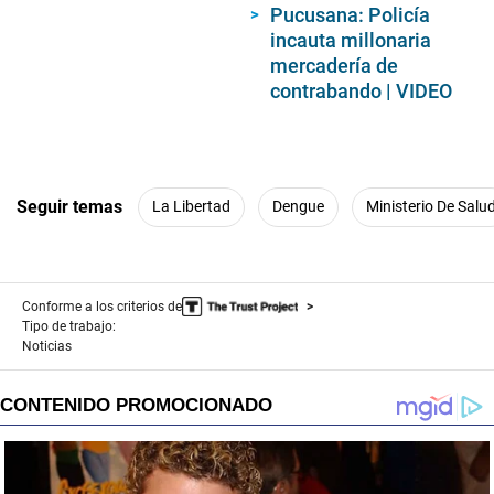
Pucusana: Policía
incauta millonaria
mercadería de
contrabando | VIDEO
Seguir temas
La Libertad
Dengue
Ministerio De Salu
Conforme a los criterios de
Tipo de trabajo:
Noticias