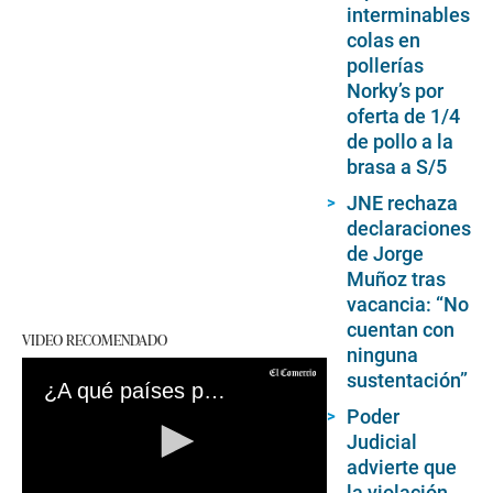
interminables
colas en
pollerías
Norky’s por
oferta de 1/4
de pollo a la
brasa a S/5
JNE rechaza
declaraciones
de Jorge
Muñoz tras
vacancia: “No
cuentan con
VIDEO RECOMENDADO
ninguna
sustentación”
¿A qué países puedo viajar sin vacuna contra la COVID-19 y sin prueba PCR?
Poder
Judicial
advierte que
la violación