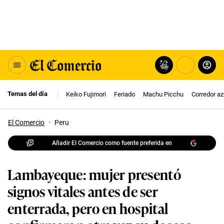
Temas del día
Keiko Fujimori
Feriado
Machu Picchu
Corredor az
El Comercio
·
Peru
Añadir El Comercio como fuente preferida en
Lambayeque: mujer presentó
signos vitales antes de ser
enterrada, pero en hospital