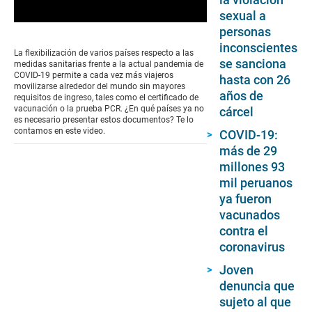
sexual a
0
personas
seconds
inconscientes
of
La flexibilización de varios países respecto a las
0
se sanciona
medidas sanitarias frente a la actual pandemia de
seconds
COVID-19 permite a cada vez más viajeros
hasta con 26
movilizarse alrededor del mundo sin mayores
años de
requisitos de ingreso, tales como el certificado de
vacunación o la prueba PCR. ¿En qué países ya no
cárcel
es necesario presentar estos documentos? Te lo
contamos en este video.
COVID-19:
más de 29
millones 93
mil peruanos
ya fueron
vacunados
contra el
coronavirus
Joven
denuncia que
sujeto al que