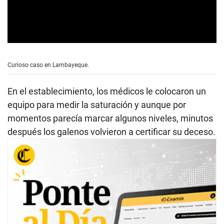
0
s
e
Curioso caso en Lambayeque.
c
o
n
En el establecimiento, los médicos le colocaron un
d
s
equipo para medir la saturación y aunque por
o
momentos parecía marcar algunos niveles, minutos
f
0
después los galenos volvieron a certificar su deceso.
s
e
c
o
n
d
s