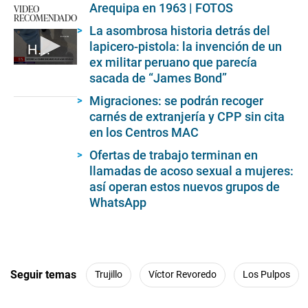
Arequipa en 1963 | FOTOS
VIDEO
RECOMENDADO
La asombrosa historia detrás del
lapicero-pistola: la invención de un
Hombre intentó asesinar a su hermana
ex militar peruano que parecía
0
sacada de “James Bond”
seconds
of
Migraciones: se podrán recoger
1
minute,
carnés de extranjería y CPP sin cita
40
en los Centros MAC
seconds
Ofertas de trabajo terminan en
llamadas de acoso sexual a mujeres:
así operan estos nuevos grupos de
WhatsApp
Seguir temas
Trujillo
Víctor Revoredo
Los Pulpos