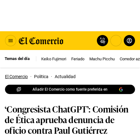
Temas del día
Keiko Fujimori
Feriado
Machu Picchu
Corredor az
El Comercio
·
Politica
·
Actualidad
Añadir El Comercio como fuente preferida en
‘Congresista ChatGPT’: Comisión
de Ética aprueba denuncia de
oficio contra Paul Gutiérrez