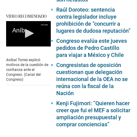
Raúl Doroteo: sentencia
VIDEO RECOMENDADO
contra legislador incluye
prohibición de “concurrir a
Aníbal Torres pide cuestión de confianza
lugares de dudosa reputación”
Congreso evalúa este jueves
pedidos de Pedro Castillo
0
seconds
para viajar a México y Chile
of
Aníbal Torres explicó
0
Congresistas de oposición
motivos de la cuestión de
seconds
confianza ante el
cuestionan que delegación
Congreso. (Canal del
internacional de la OEA no se
Congreso)
reúna con la fiscal de la
Nación
Kenji Fujimori: “Quieren hacer
creer que fui el MEF a solicitar
ampliación presupuestal y
comprar conciencias”