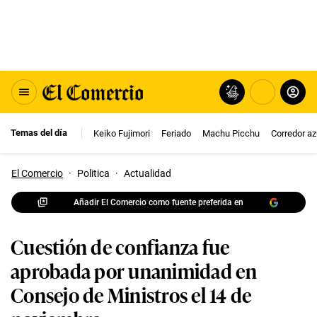
Temas del día
Keiko Fujimori
Feriado
Machu Picchu
Corredor az
El Comercio
·
Politica
·
Actualidad
Añadir El Comercio como fuente preferida en
Cuestión de confianza fue
aprobada por unanimidad en
Consejo de Ministros el 14 de