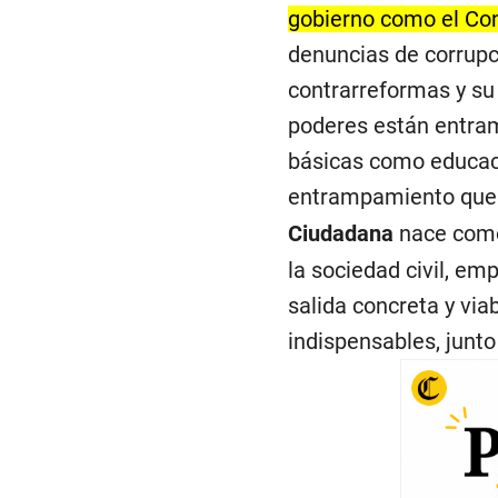
gobierno como el Co
denuncias de corrupci
contrarreformas y su
poderes están entram
básicas como educaci
entrampamiento que r
Ciudadana
nace como 
la sociedad civil, em
salida concreta y via
indispensables, junto