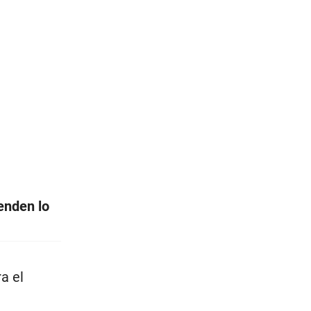
enden lo
a el