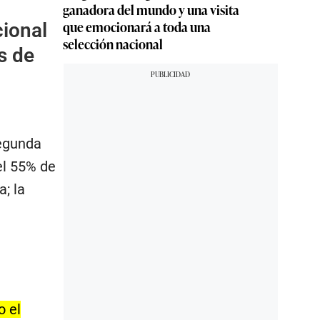
ganadora del mundo y una visita
que emocionará a toda una
cional
selección nacional
s de
segunda
el 55% de
; la
o el