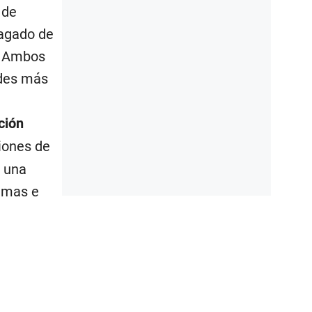
 de
lagado de
e. Ambos
ades más
ción
ciones de
e una
nimas e