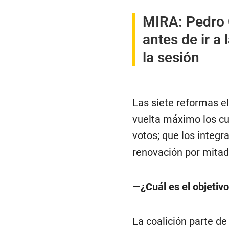
MIRA
:
Pedro 
antes de ir a
la sesión
Las siete reformas e
vuelta máximo los cu
votos; que los integr
renovación por mitade
—
¿Cuál es el objetiv
La coalición parte de