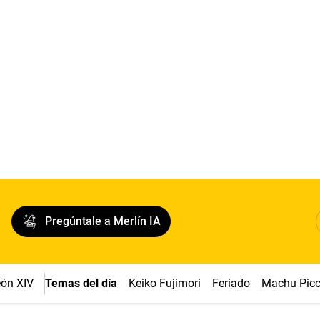
Pregúntale a Merlín IA
ón XIV
Temas del día
Keiko Fujimori
Feriado
Machu Pic