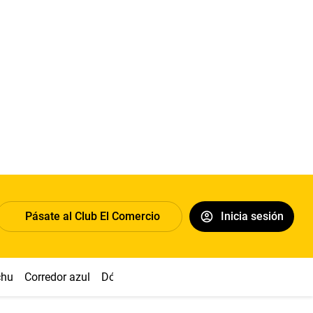
Pásate al Club El Comercio
Inicia sesión
chu
Corredor azul
Dólar
Congreso
Nasca
Acuña
Toled