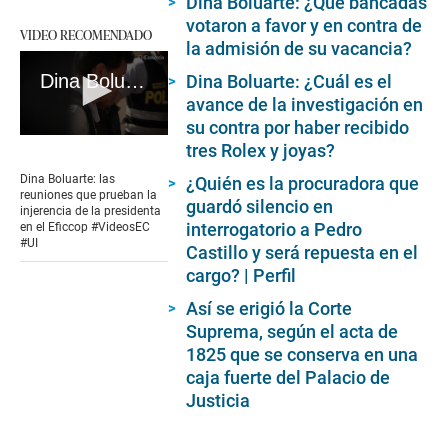
Dina Boluarte: ¿Qué bancadas
votaron a favor y en contra de
VIDEO RECOMENDADO
la admisión de su vacancia?
Dina Boluarte: las reuniones que prueban la injerencia de la presidenta en el Eficcop #VideosEC #UI
Dina Boluarte: ¿Cuál es el
avance de la investigación en
su contra por haber recibido
0
tres Rolex y joyas?
seconds
of
Dina Boluarte: las
¿Quién es la procuradora que
9
reuniones que prueban la
guardó silencio en
minutes,
injerencia de la presidenta
24
interrogatorio a Pedro
en el Eficcop #VideosEC
seconds
#UI
Castillo y será repuesta en el
cargo? | Perfil
Así se erigió la Corte
Suprema, según el acta de
1825 que se conserva en una
caja fuerte del Palacio de
Justicia