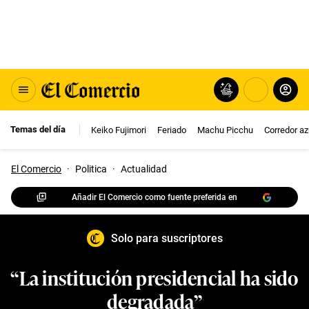
Temas del día
Keiko Fujimori
Feriado
Machu Picchu
Corredor az
El Comercio
·
Politica
·
Actualidad
Añadir El Comercio como fuente preferida en
Solo para suscriptores
“La institución presidencial ha sido
degradada”