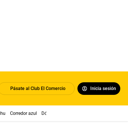
Pásate al Club El Comercio
Inicia sesión
chu
Corredor azul
Dólar
Congreso
Nasca
Acuña
Toled