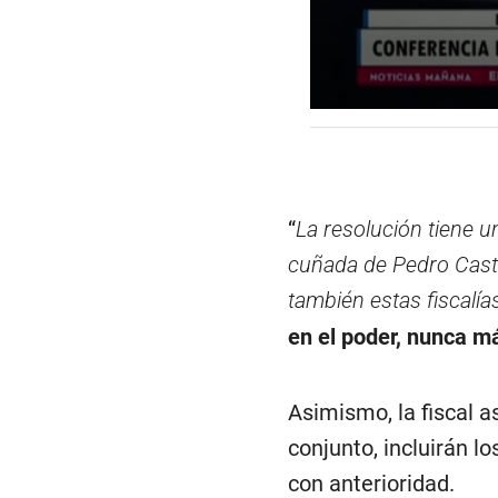
0
s
e
c
o
n
d
“
La resolución tiene u
s
o
cuñada de Pedro Casti
f
5
también estas fiscalía
m
i
en el poder, nunca m
n
u
t
e
Asimismo, la fiscal 
s
,
conjunto, incluirán l
1
9
con anterioridad.
s