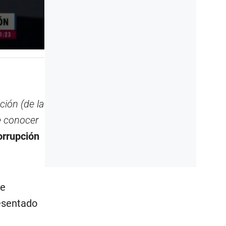
ción (de la
e conocer
orrupción
te
resentado