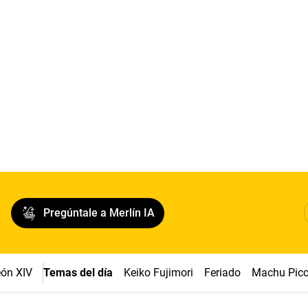
Pregúntale a Merlín IA
ón XIV
Temas del día
Keiko Fujimori
Feriado
Machu Pic