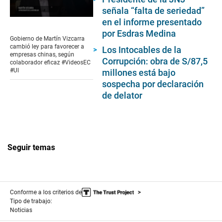
señala “falta de seriedad”
0
en el informe presentado
seconds
por Esdras Medina
of
Gobierno de Martín Vizcarra
10
cambió ley para favorecer a
Los Intocables de la
minutes,
empresas chinas, según
41
Corrupción: obra de S/87,5
colaborador eficaz #VideosEC
seconds
#UI
millones está bajo
sospecha por declaración
de delator
Seguir temas
Conforme a los criterios de
Tipo de trabajo:
Noticias