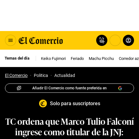
Temas del día
Keiko Fujimori
Feriado
Machu Picchu
Corredor az
El Comercio
·
Politica
·
Actualidad
Añadir El Comercio como fuente preferida en
Solo para suscriptores
TC ordena que Marco Tulio Falconí
ingrese como titular de la JNJ: