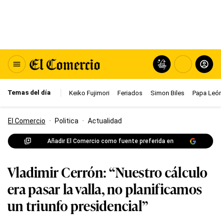
Temas del día
Keiko Fujimori
Feriados
Simon Biles
Papa León
El Comercio
·
Politica
·
Actualidad
Añadir El Comercio como fuente preferida en
Vladimir Cerrón: “Nuestro cálculo
era pasar la valla, no planificamos
un triunfo presidencial”