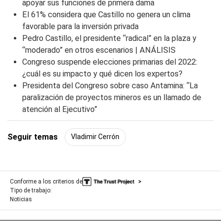
apoyar sus funciones de primera dama
e
c
El 61% considera que Castillo no genera un clima
o
favorable para la inversión privada
n
d
Pedro Castillo, el presidente “radical” en la plaza y
s
“moderado” en otros escenarios | ANÁLISIS
Congreso suspende elecciones primarias del 2022:
¿cuál es su impacto y qué dicen los expertos?
Presidenta del Congreso sobre caso Antamina: “La
paralización de proyectos mineros es un llamado de
atención al Ejecutivo”
Seguir temas
Vladimir Cerrón
Conforme a los criterios de
Tipo de trabajo:
Noticias