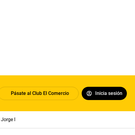
Pásate al Club El Comercio
Inicia sesión
Jorge Messi
Papa León XIV
Sueldo mínimo
Clima
Eclips