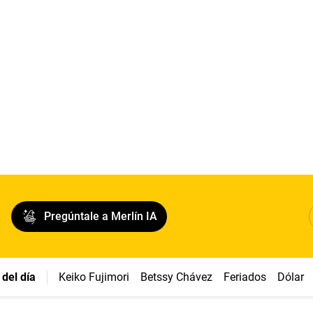
Pregúntale a Merlín IA
del día
Keiko Fujimori
Betssy Chávez
Feriados
Dólar