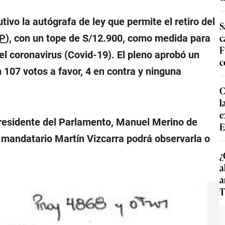
tivo la autógrafa de ley que permite el retiro del
S
c
P
), con un tope de S/12.900, como medida para
F
l coronavirus (Covid-19). El pleno aprobó un
c
n 107 votos a favor, 4 en contra y ninguna
C
l
e
presidente del Parlamento, Manuel Merino de
E
l mandatario Martín Vizcarra podrá observarla o
¿
a
a
T