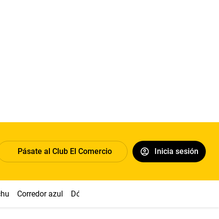
Pásate al Club El Comercio
Inicia sesión
chu
Corredor azul
Dólar
Congreso
Nasca
Acuña
Toled