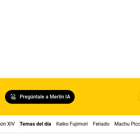
Pregúntale a Merlín IA
ón XIV
Temas del día
Keiko Fujimori
Feriado
Machu Pic