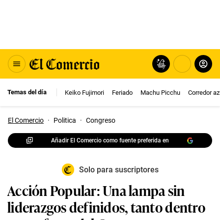
Temas del día
Keiko Fujimori
Feriado
Machu Picchu
Corredor az
El Comercio
·
Politica
·
Congreso
Añadir El Comercio como fuente preferida en
Solo para suscriptores
Acción Popular: Una lampa sin
liderazgos definidos, tanto dentro