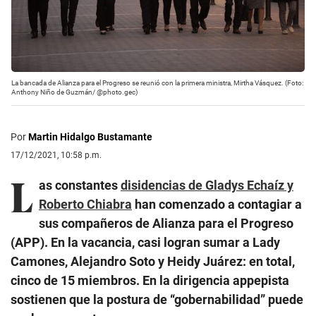
La bancada de Alianza para el Progreso se reunió con la primera ministra, Mirtha Vásquez. (Foto:
Anthony Niño de Guzmán/ @photo.gec)
Por
Martin Hidalgo Bustamante
17/12/2021, 10:58 p.m.
L
as constantes
disidencias de Gladys Echaíz y
Roberto Chiabra
han comenzado a contagiar a
sus compañeros de Alianza para el Progreso
(APP). En la vacancia, casi logran sumar a Lady
Camones, Alejandro Soto y Heidy Juárez: en total,
cinco de 15 miembros. En la dirigencia appepista
sostienen que la postura de “gobernabilidad” puede