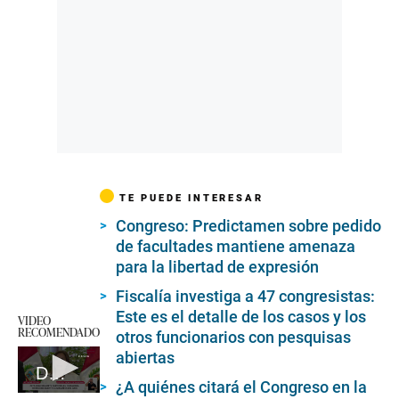
TE PUEDE INTERESAR
Congreso: Predictamen sobre pedido
de facultades mantiene amenaza
para la libertad de expresión
Fiscalía investiga a 47 congresistas:
Este es el detalle de los casos y los
VIDEO
RECOMENDADO
otros funcionarios con pesquisas
abiertas
Dina Boluarte en ceremonia de reconocimiento Gein
¿A quiénes citará el Congreso en la
0