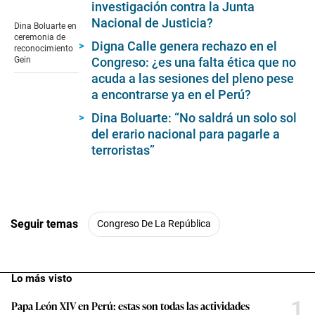
investigación contra la Junta
seconds
Nacional de Justicia?
of
Dina Boluarte en
3
ceremonia de
minutes,
Digna Calle genera rechazo en el
reconocimiento
15
Gein
Congreso: ¿es una falta ética que no
seconds
acuda a las sesiones del pleno pese
a encontrarse ya en el Perú?
Dina Boluarte: “No saldrá un solo sol
del erario nacional para pagarle a
terroristas”
Seguir temas
Congreso De La República
Lo más visto
1
Papa León XIV en Perú: estas son todas las actividades