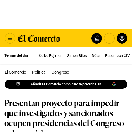
Temas del día
Keiko Fujimori
Simon Biles
Dólar
Papa León XIV
El Comercio
·
Politica
·
Congreso
Añadir El Comercio como fuente preferida en
Presentan proyecto para impedir
que investigados y sancionados
ocupen presidencias del Congreso