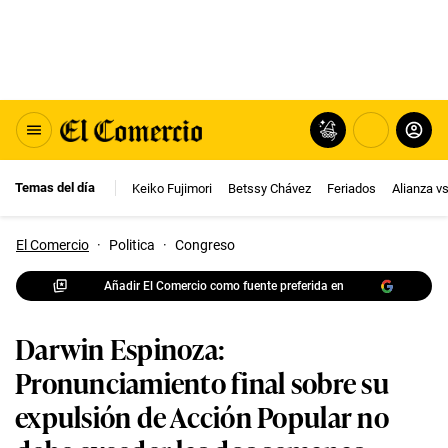
Temas del día
Keiko Fujimori
Betssy Chávez
Feriados
Alianza v
El Comercio
·
Politica
·
Congreso
Añadir El Comercio como fuente preferida en
Darwin Espinoza:
Pronunciamiento final sobre su
expulsión de Acción Popular no