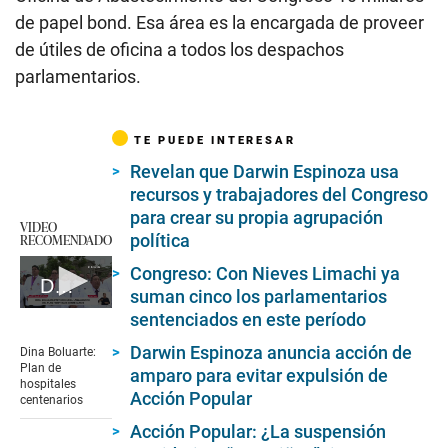
de papel bond. Esa área es la encargada de proveer
de útiles de oficina a todos los despachos
parlamentarios.
TE PUEDE INTERESAR
Revelan que Darwin Espinoza usa
recursos y trabajadores del Congreso
para crear su propia agrupación
VIDEO
política
RECOMENDADO
Congreso: Con Nieves Limachi ya
Dina Boluarte: Plan de hospitales centenarios
suman cinco los parlamentarios
0
sentenciados en este período
seconds
of
Darwin Espinoza anuncia acción de
Dina Boluarte:
6
Plan de
amparo para evitar expulsión de
minutes,
hospitales
4
Acción Popular
centenarios
seconds
Acción Popular: ¿La suspensión