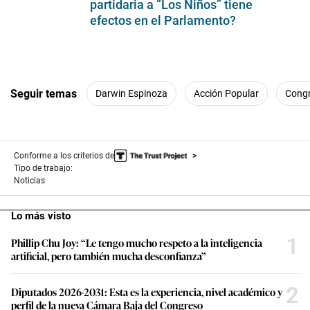
partidaria a “Los Niños” tiene
efectos en el Parlamento?
Seguir temas
Darwin Espinoza
Acción Popular
Cong
Conforme a los criterios de
Tipo de trabajo:
Noticias
Lo más visto
1
Phillip Chu Joy: “Le tengo mucho respeto a la inteligencia
artificial, pero también mucha desconfianza”
2
Diputados 2026-2031: Esta es la experiencia, nivel académico y
perfil de la nueva Cámara Baja del Congreso