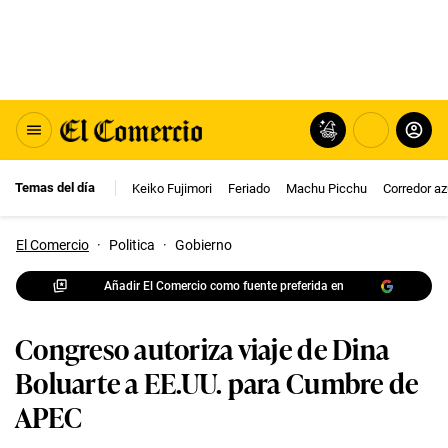
Temas del día
Keiko Fujimori
Feriado
Machu Picchu
Corredor az
El Comercio
·
Politica
·
Gobierno
Añadir El Comercio como fuente preferida en
Congreso autoriza viaje de Dina
Boluarte a EE.UU. para Cumbre de
APEC