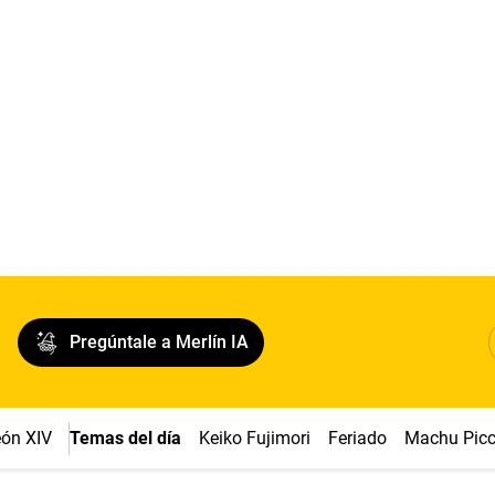
Pregúntale a Merlín IA
ón XIV
Temas del día
Keiko Fujimori
Feriado
Machu Pic