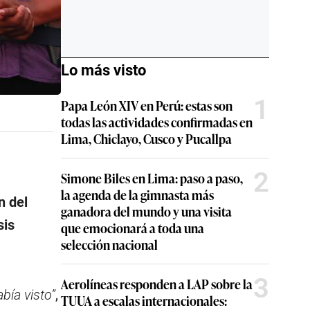
Lo más visto
1
Papa León XIV en Perú: estas son
todas las actividades confirmadas en
Lima, Chiclayo, Cusco y Pucallpa
2
Simone Biles en Lima: paso a paso,
la agenda de la gimnasta más
n del
ganadora del mundo y una visita
sis
que emocionará a toda una
selección nacional
3
Aerolíneas responden a LAP sobre la
bía visto”
,
TUUA a escalas internacionales: