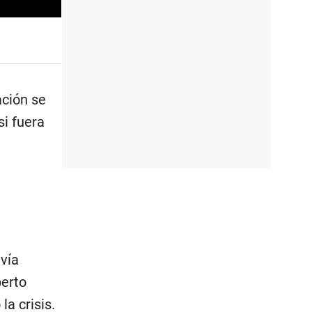
ación se
si fuera
vía
berto
a crisis.