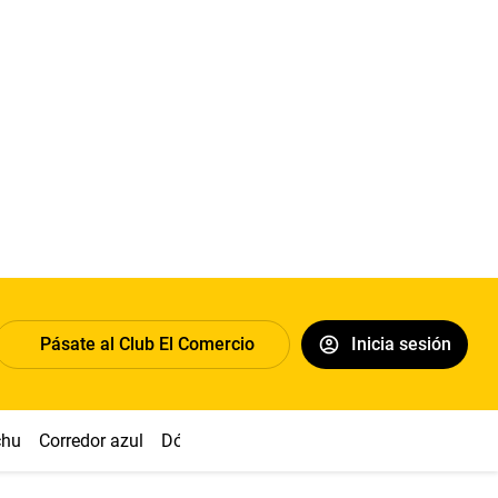
Pásate al Club El Comercio
Inicia sesión
chu
Corredor azul
Dólar
Congreso
Nasca
Acuña
Toled