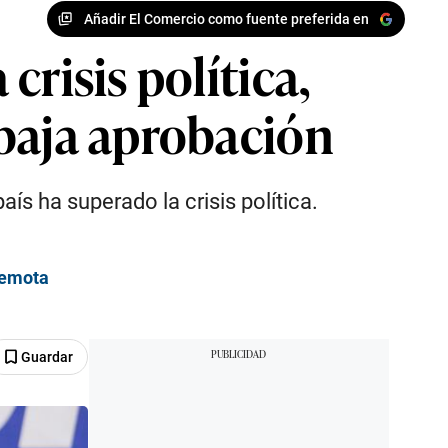
Añadir El Comercio como fuente preferida en
risis política,
 baja aprobación
ís ha superado la crisis política.
 remota
Guardar