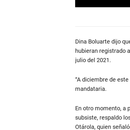
0
s
e
c
o
n
d
Dina Boluarte dijo qu
s
o
hubieran registrado a
f
4
julio del 2021.
m
i
n
u
“A diciembre de este 
t
e
mandataria.
s
,
1
6
s
En otro momento, a p
e
c
subsiste, respaldo lo
o
n
Otárola, quien señaló
d