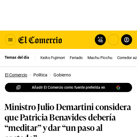
Temas del día
Keiko Fujimori
Feriado
Machu Picchu
Corredor az
El Comercio
·
Politica
·
Gobierno
Añadir El Comercio como fuente preferida en
Ministro Julio Demartini considera
que Patricia Benavides debería
“meditar” y dar “un paso al