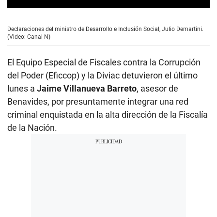
0
s
e
Declaraciones del ministro de Desarrollo e Inclusión Social, Julio Demartini.
c
(Video: Canal N)
o
n
d
El Equipo Especial de Fiscales contra la Corrupción
s
o
del Poder (Eficcop) y la Diviac detuvieron el último
f
lunes a
Jaime Villanueva Barreto
, asesor de
1
m
Benavides, por presuntamente integrar una red
i
n
criminal enquistada en la alta dirección de la Fiscalía
u
de la Nación.
t
e
,
1
4
s
e
c
o
n
d
s