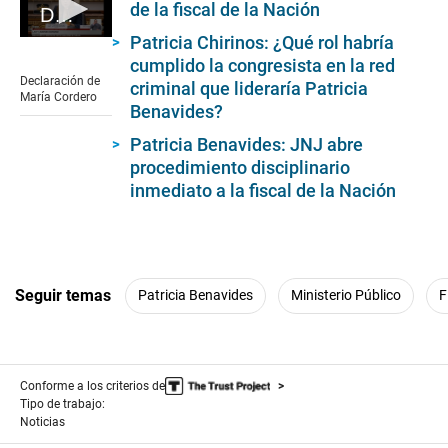
de la fiscal de la Nación
Declaración de María Cordero
Patricia Chirinos: ¿Qué rol habría
0
seconds
cumplido la congresista en la red
of
Declaración de
criminal que lideraría Patricia
4
María Cordero
minutes,
Benavides?
0
Patricia Benavides: JNJ abre
procedimiento disciplinario
inmediato a la fiscal de la Nación
Seguir temas
Patricia Benavides
Ministerio Público
F
Conforme a los criterios de
Tipo de trabajo:
Noticias