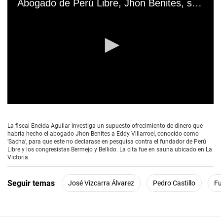
Abogado de Perú Libre, Jhon Benites, se reunió con testigo de la fiscalía
0
s
e
La fiscal Eneida Aguilar investiga un supuesto ofrecimiento de dinero que
c
habría hecho el abogado Jhon Benites a Eddy Villarroel, conocido como
o
‘Sacha’, para que este no declarase en pesquisa contra el fundador de Perú
n
Libre y los congresistas Bermejo y Bellido. La cita fue en sauna ubicado en La
d
Victoria.
s
o
f
Seguir temas
José Vizcarra Álvarez
Pedro Castillo
F
3
m
i
n
u