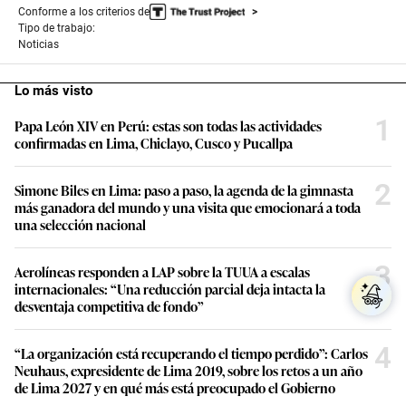
t
Conforme a los criterios de
e
Tipo de trabajo:
s
Noticias
,
4
7
Lo más visto
s
e
1
Papa León XIV en Perú: estas son todas las actividades
c
o
confirmadas en Lima, Chiclayo, Cusco y Pucallpa
n
d
s
2
Simone Biles en Lima: paso a paso, la agenda de la gimnasta
más ganadora del mundo y una visita que emocionará a toda
una selección nacional
3
Aerolíneas responden a LAP sobre la TUUA a escalas
internacionales: “Una reducción parcial deja intacta la
desventaja competitiva de fondo”
4
“La organización está recuperando el tiempo perdido”: Carlos
Neuhaus, expresidente de Lima 2019, sobre los retos a un año
de Lima 2027 y en qué más está preocupado el Gobierno