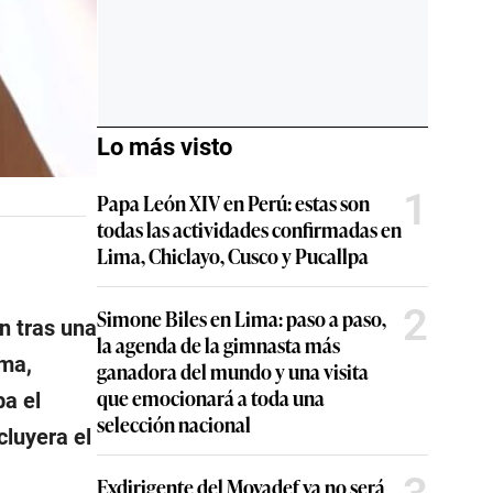
Lo más visto
1
Papa León XIV en Perú: estas son
todas las actividades confirmadas en
Lima, Chiclayo, Cusco y Pucallpa
2
Simone Biles en Lima: paso a paso,
ón tras una
la agenda de la gimnasta más
rma,
ganadora del mundo y una visita
que emocionará a toda una
ba el
selección nacional
cluyera el
Exdirigente del Movadef ya no será