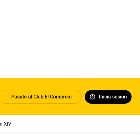
Pásate al Club El Comercio
Inicia sesión
n XIV
Dólar
Congreso
Machu Picchu
Abelardo de la Espri