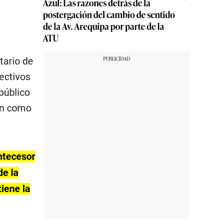
Azul: Las razones detrás de la
postergación del cambio de sentido
de la Av. Arequipa por parte de la
ATU
tario de
ectivos
público
ión como
ntecesor
de la
iene la