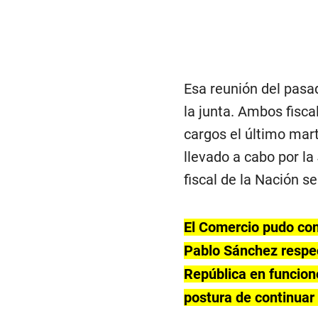
Esa reunión del pasa
la junta. Ambos fisc
cargos el último mar
llevado a cabo por l
fiscal de la Nación s
El Comercio pudo con
Pablo Sánchez respect
República en funcione
postura de continuar