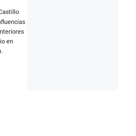
Castillo
nfluencias
nteriores
io en
n.