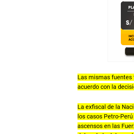
Las mismas fuentes f
acuerdo con la decis
La exfiscal de la Nac
los casos Petro-Perú 
ascensos en las Fu