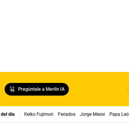
Pregúntale a Merlín IA
del día
Keiko Fujimori
Feriados
Jorge Messi
Papa Leó