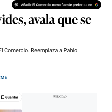
Añadir El Comercio como fuente preferida en
ides, avala que se
e El Comercio. Reemplaza a Pablo
ORME
Guardar