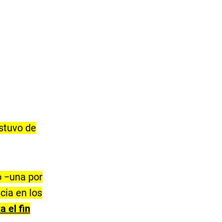
stuvo de
o −una por
cia en los
 el fin