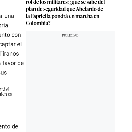
rol de los militares: ¿qué se sabe del
plan de seguridad que Abelardo de
la Espriella pondrá en marcha en
ar una
Colombia?
bría
unto con
captar el
Tiranos
a favor de
sus
ará el
uien es
ento de