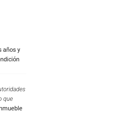
s años y
ndición
utoridades
io que
 inmueble