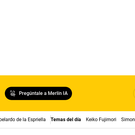
Pregúntale a Merlín IA
belardo de la Espriella
Temas del día
Keiko Fujimori
Simon 