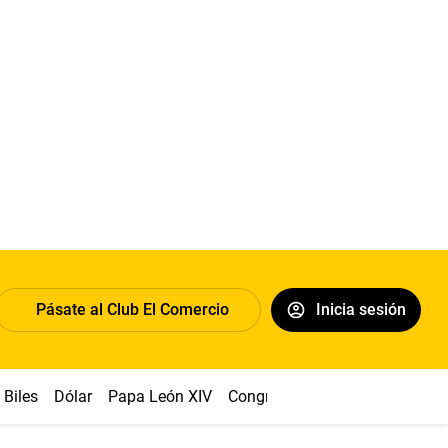
Pásate al Club El Comercio
Inicia sesión
Biles
Dólar
Papa León XIV
Congreso
Machu Picchu
Ab