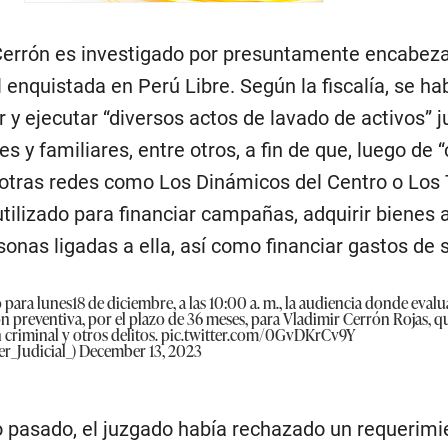
Cerrón es investigado por presuntamente encabez
 enquistada en Perú Libre. Según la fiscalía, se ha
y ejecutar “diversos actos de lavado de activos” j
es y familiares, entre otros, a fin de que, luego de “
otras redes como Los Dinámicos del Centro o Los 
utilizado para financiar campañas, adquirir bienes 
sonas ligadas a ella, así como financiar gastos de 
jó para lunes18 de diciembre, a las 10:00 a. m., la audiencia donde evalu
ón preventiva, por el plazo de 36 meses, para Vladimir Cerrón Rojas, q
criminal y otros delitos.
pic.twitter.com/0GvDKrCv9Y
r_Judicial_)
December 13, 2023
 pasado, el juzgado había rechazado un requerimi