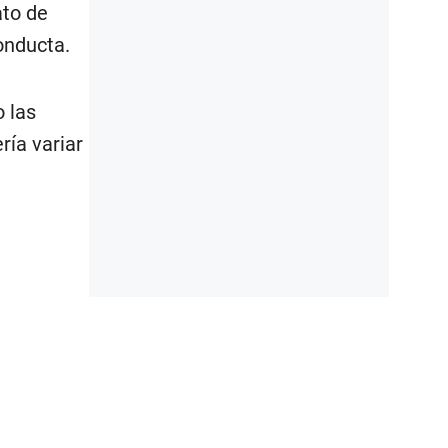
ato de
onducta.
o las
ría variar