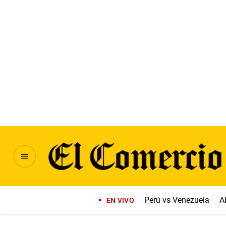
Perú vs Venezuela
A
EN VIVO