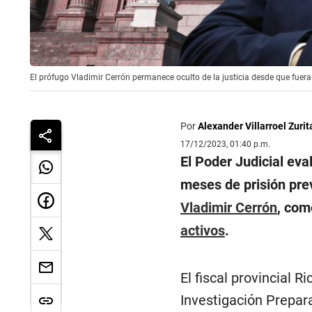
El prófugo Vladimir Cerrón permanece oculto de la justicia desde que fuera
Por
Alexander Villarroel Zurit
17/12/2023, 01:40 p.m.
El Poder Judicial eva
meses de prisión pre
Vladimir Cerrón
, com
activos
.
El fiscal provincial 
Investigación Prepar