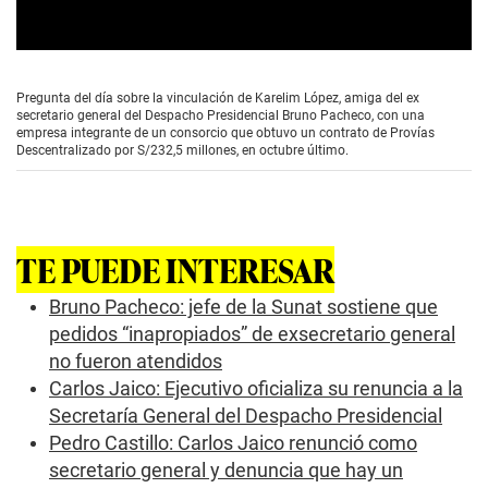
0
s
e
Pregunta del día sobre la vinculación de Karelim López, amiga del ex
c
secretario general del Despacho Presidencial Bruno Pacheco, con una
o
empresa integrante de un consorcio que obtuvo un contrato de Provías
n
Descentralizado por S/232,5 millones, en octubre último.
d
s
o
f
2
m
TE PUEDE INTERESAR
i
n
u
Bruno Pacheco: jefe de la Sunat sostiene que
t
pedidos “inapropiados” de exsecretario general
e
s
no fueron atendidos
,
Carlos Jaico: Ejecutivo oficializa su renuncia a la
4
9
Secretaría General del Despacho Presidencial
s
Pedro Castillo: Carlos Jaico renunció como
e
c
secretario general y denuncia que hay un
o