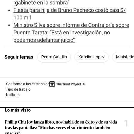
n
“gabinete en la sombra”
d
Fiesta para hija de Bruno Pacheco costó casi S/
s
100 mil
Ministro Silva sobre informe de Contraloría sobre
Puente Tarata: “Está en investigación, no
podemos adelantar juicio”
Seguir temas
Pedro Castillo
Karelim López
Ministeri
Conforme a los criterios de
Tipo de trabajo:
Noticias
Lo más visto
1
Phillip Chu Joy lanza libro, nos habla de su éxito y de su vida
tras las pantallas: “Muchas veces el sufrimiento también
enseña”