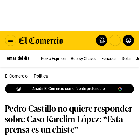
Temas del día
Keiko Fujimori
Betssy Chávez
Feriados
Dólar
J
El Comercio
·
Politica
Añadir El Comercio como fuente preferida en
Pedro Castillo no quiere responder
sobre Caso Karelim López: “Esta
prensa es un chiste”