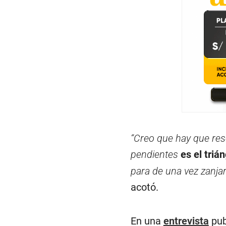
“Creo que hay que re
pendientes
es el triá
para de una vez zanja
acotó.
En una
entrevista
pub