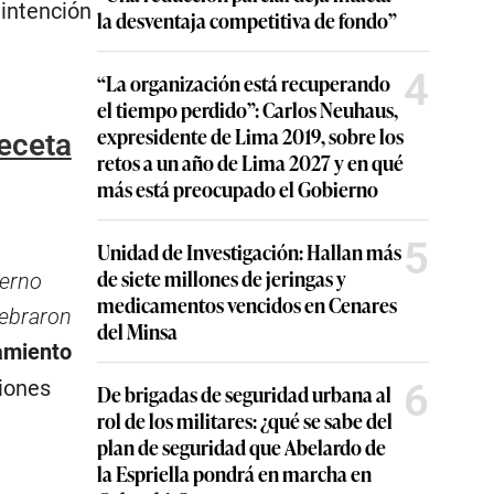
 intención
la desventaja competitiva de fondo”
4
“La organización está recuperando
el tiempo perdido”: Carlos Neuhaus,
expresidente de Lima 2019, sobre los
receta
retos a un año de Lima 2027 y en qué
más está preocupado el Gobierno
5
Unidad de Investigación: Hallan más
de siete millones de jeringas y
ierno
medicamentos vencidos en Cenares
lebraron
del Minsa
amiento
ciones
6
De brigadas de seguridad urbana al
rol de los militares: ¿qué se sabe del
plan de seguridad que Abelardo de
la Espriella pondrá en marcha en