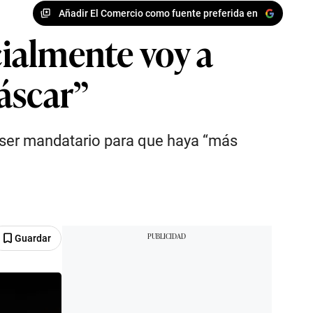
Añadir El Comercio como fuente preferida en
cialmente voy a
áscar”
a ser mandatario para que haya “más
Guardar