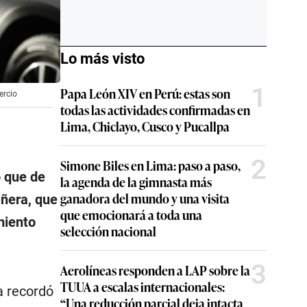
Lo más visto
1
Papa León XIV en Perú: estas son
ercio
todas las actividades confirmadas en
Lima, Chiclayo, Cusco y Pucallpa
2
Simone Biles en Lima: paso a paso,
ó que de
la agenda de la gimnasta más
ganadora del mundo y una visita
iñera, que
que emocionará a toda una
miento
selección nacional
3
Aerolíneas responden a LAP sobre la
TUUA a escalas internacionales:
a recordó
“Una reducción parcial deja intacta