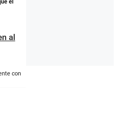
que el
n al
ente con