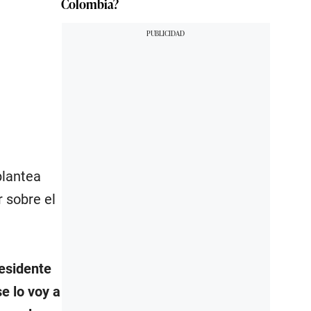
Colombia?
plantea
r sobre el
residente
e lo voy a