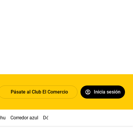
Pásate al Club El Comercio
Inicia sesión
chu
Corredor azul
Dólar
Congreso
Nasca
Acuña
Toled