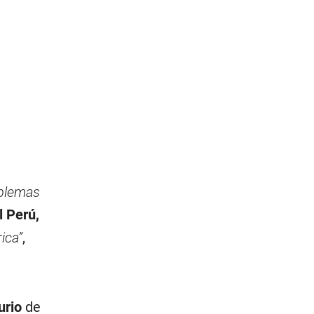
oblemas
l Perú,
ica”
,
urio
de