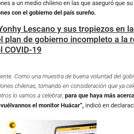
ones a un medio chileno en las que aseguró que su
ones con el gobierno del país sureño.
Yonhy Lescano y sus tropiezos en la
del plan de gobierno incompleto a la 
el COVID-19
uiente. Como una muestra de buena voluntad del gob
uciones chilenas, tomando en consideración que ya ce
otros lo vamos a celebrar,
para que haya más acerc
devuélvannos el monitor Huácar”
,
indicó en declara