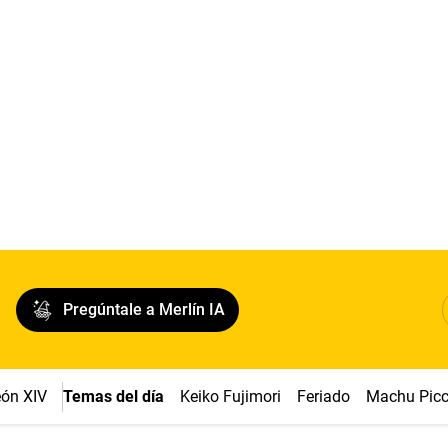
Pregúntale a Merlín IA
ón XIV
Temas del día
Keiko Fujimori
Feriado
Machu Pic