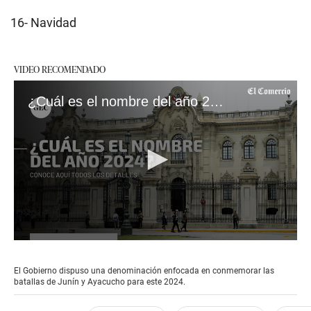
16- Navidad
VIDEO RECOMENDADO
¿Cuál es el nombre del año 2024 en el Perú?
0
seconds
of
El Gobierno dispuso una denominación enfocada en conmemorar las
2
batallas de Junín y Ayacucho para este 2024.
minutes,
15