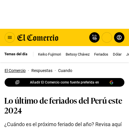
Temas del día
Keiko Fujimori
Betssy Chávez
Feriados
Dólar
J
El Comercio
·
Respuestas
·
Cuando
Añadir El Comercio como fuente preferida en
Lo último de feriados del Perú este
2024
¿Cuándo es el próximo feriado del año? Revisa aquí