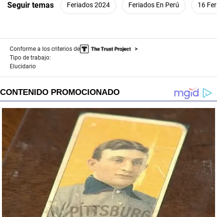
seconds
Seguir temas
Feriados 2024
Feriados En Perú
16 Fer
Conforme a los criterios de
Tipo de trabajo:
Elucidario