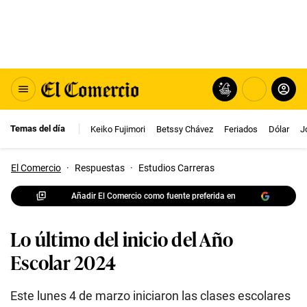
Temas del día
Keiko Fujimori
Betssy Chávez
Feriados
Dólar
J
El Comercio
·
Respuestas
·
Estudios Carreras
Añadir El Comercio como fuente preferida en
Lo último del inicio del Año
Escolar 2024
Este lunes 4 de marzo iniciaron las clases escolares