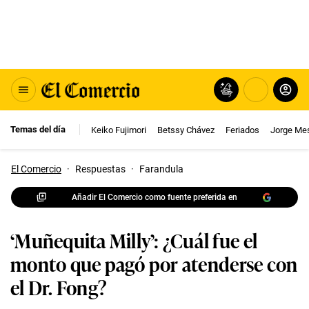
Temas del día
Keiko Fujimori
Betssy Chávez
Feriados
Jorge Me
El Comercio
·
Respuestas
·
Farandula
Añadir El Comercio como fuente preferida en
‘Muñequita Milly’: ¿Cuál fue el
monto que pagó por atenderse con
el Dr. Fong?