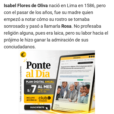
d
Isabel Flores de Oliva
nació en Lima en 1586, pero
s
o
con el pasar de los años, fue su madre quien
f
empezó a notar cómo su rostro se tornaba
0
s
sonrosado y pasó a llamarla
Rosa
. No profesaba
e
c
religión alguna, pues era laica, pero su labor hacia el
o
prójimo le hizo ganar la admiración de sus
n
d
conciudadanos.
s