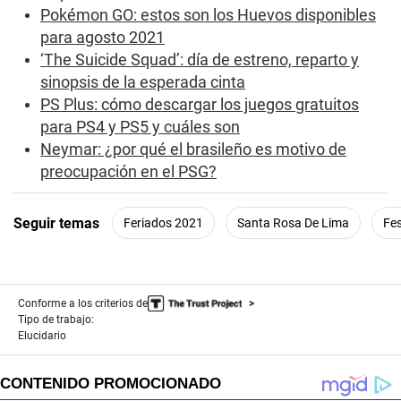
n
Pokémon GO: estos son los Huevos disponibles
d
para agosto 2021
s
‘The Suicide Squad’: día de estreno, reparto y
sinopsis de la esperada cinta
PS Plus: cómo descargar los juegos gratuitos
para PS4 y PS5 y cuáles son
Neymar: ¿por qué el brasileño es motivo de
preocupación en el PSG?
Seguir temas
Feriados 2021
Santa Rosa De Lima
Fes
Conforme a los criterios de
Tipo de trabajo:
Elucidario