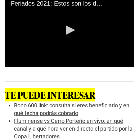
Feriados 2021: Estos son los días no laborables en el Perú en este año
0
s
e
c
o
TE PUEDE INTERESAR
n
d
s
Bono 600 link: consulta si eres beneficiario y en
o
qué fecha podrás cobrarlo
f
0
Fluminense vs Cerro Porteño en vivo: en qué
s
canal y a qué hora ver en directo el partido por la
e
c
Copa Libertadores
o